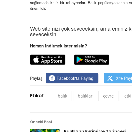
sağlamada kritik bir rol oynarlar. Balık popülasyonlarının 
önemlidir.
Web sitemizi çok seveceksin, ama eminiz ki
seveceksin.
Hemen indirmek ister misin?
Paylaş
Facebook'ta Paylaş
X'te Pay
Etiket
balık
balıklar
çevre
etk
Önceki Post
Balıkların Evrimi ve Tarihçesi