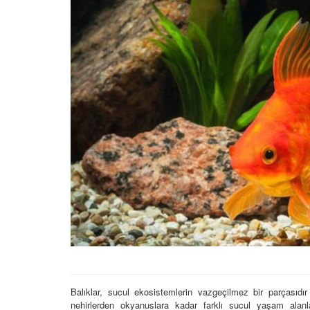
Zehirli Balık Cinsleri 
Daha Önce Duymadığı
Bilgi
22.05.2020
Yunuslar Hakkında Bi
Gereken 10 İlginç Bilgi
22.05.2020
Türkçe Balık İsimleri v
Anlamları
22.05.2020
Japon Balıkları Hakkın
İlginç Bilgi
22.05.2020
Balıklar, sucul ekosistemlerin vazgeçilmez bir parçasıdır
nehirlerden okyanuslara kadar farklı sucul yaşam alanla