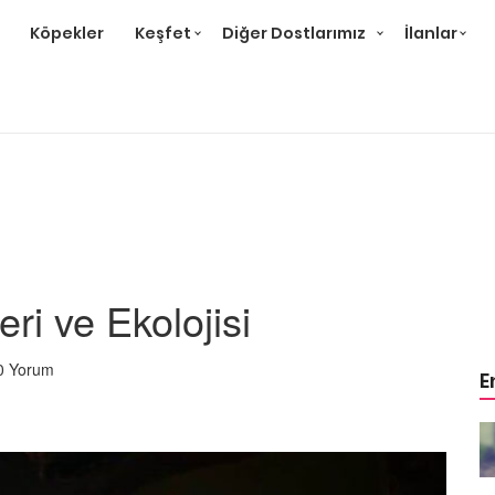
Köpekler
Keşfet
Diğer Dostlarımız
İlanlar
eri ve Ekolojisi
0 Yorum
E
m Balığı
En Popüler 16 Akvaryum Balığı
22.05.2020