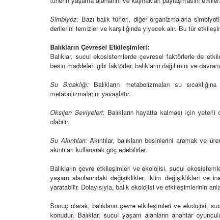
türlerin yaşama alanlarını ve kaynakları paylaşmasını etkiler
çeşitleri
rlenmesi ve Tedavi
01.01.2024
i
Simbiyoz:
Bazı balık türleri, diğer organizmalarla simbiyotik
derilerini temizler ve karşılığında yiyecek alır. Bu tür etki
24
Balıkların ihtiyaçları
oksijen düzeylerini k
Balıkların Çevresel Etkileşimleri:
için alınabilecek önle
Balıklar, sucul ekosistemlerde çevresel faktörlerle de etkil
besin maddeleri gibi faktörler, balıkların dağılımını ve davranı
01.01.2024
Su Sıcaklığı:
Balıkların metabolizmaları su sıcaklığına d
metabolizmalarını yavaşlatır.
Oksijen Seviyeleri:
Balıkların hayatta kalması için yeterli o
olabilir.
Su Akıntıları:
Akıntılar, balıkların besinlerini aramak ve üre
akıntıları kullanarak göç edebilirler.
Balıkların çevre etkileşimleri ve ekolojisi, sucul ekosisteml
yaşam alanlarındaki değişiklikler, iklim değişiklikleri ve in
yaratabilir. Dolayısıyla, balık ekolojisi ve etkileşimlerinin an
Sonuç olarak, balıkların çevre etkileşimleri ve ekolojisi, s
konudur. Balıklar, sucul yaşam alanların anahtar oyuncular