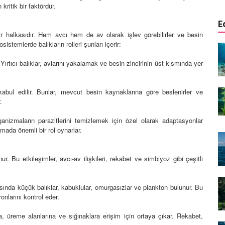
kritik bir faktördür.
E
bir halkasıdır. Hem avcı hem de av olarak işlev görebilirler ve besin
istemlerde balıkların rolleri şunları içerir:
iyonlarını
Balıkların solunum sistemlerinin
ddeleri
anatomik ve fizyolojik
 Yırtıcı balıklar, avlarını yakalamak ve besin zincirinin üst kısmında yer
özellikleri
01.01.2024
 kabul edilir. Bunlar, mevcut besin kaynaklarına göre beslenirler ve
forunu
Balıkların doğal avcılık
.
tki
davranışlarını destekleyen
oyuncaklar ve düzenlemeler
ganizmaların parazitlerini temizlemek için özel olarak adaptasyonlar
rumada önemli bir rol oynarlar.
01.01.2024
yetin önemi
Balıkların doğal av alanlarının
r. Bu etkileşimler, avcı-av ilişkileri, rekabet ve simbiyoz gibi çeşitli
akvaryum düzenlemelerinde
taklit edilmesi
asında küçük balıklar, kabuklular, omurgasızlar ve plankton bulunur. Bu
01.01.2024
onlarını kontrol eder.
k
klemek
Işık spektrumunun ve
a, üreme alanlarına ve sığınaklara erişim için ortaya çıkar. Rekabet,
anlı yem
parlaklığın balıkların renkleri,