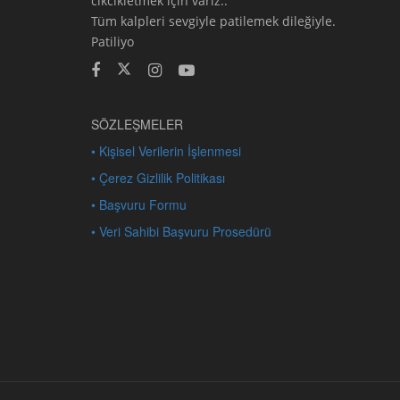
cikcikletmek için varız..
Tüm kalpleri sevgiyle patilemek dileğiyle.
Patiliyo
SÖZLEŞMELER
• Kişisel Verilerin İşlenmesi
• Çerez Gizlilik Politikası
• Başvuru Formu
• Veri Sahibi Başvuru Prosedürü