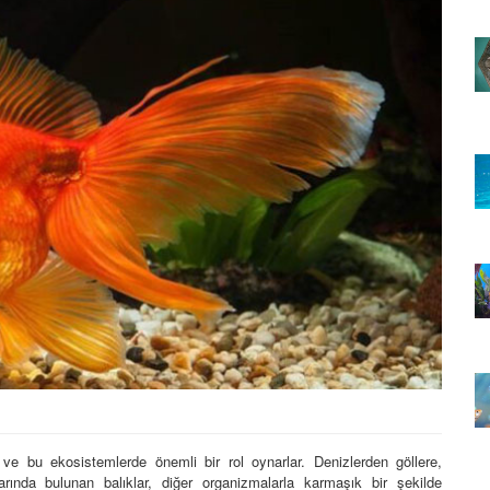
Hakkında
Zehirli Balık Cinsleri Hakkında
nız 10
Daha Önce Duymadığınız 10
Bilgi
22.05.2020
lmeniz
Yunuslar Hakkında Bilmeniz
Gereken 10 İlginç Bilgi
22.05.2020
e
Türkçe Balık İsimleri ve
Anlamları
22.05.2020
da 15
Japon Balıkları Hakkında 15
İlginç Bilgi
22.05.2020
 ve bu ekosistemlerde önemli bir rol oynarlar. Denizlerden göllere,
rında bulunan balıklar, diğer organizmalarla karmaşık bir şekilde