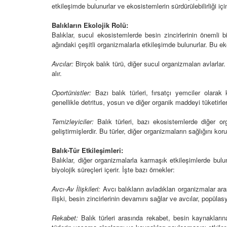
etkileşimde bulunurlar ve ekosistemlerin sürdürülebilirliği için 
Balıkların Ekolojik Rolü:
Balıklar, sucul ekosistemlerde besin zincirlerinin önemli 
ağındaki çeşitli organizmalarla etkileşimde bulunurlar. Bu ekos
zası: Unutkan Mı Yoksa
Balıkların görsel fonks
güçlendiren besin ma
Avcılar:
Birçok balık türü, diğer sucul organizmaları avlarlar.
ve takviyeler
24
alır.
01.01.2024
 Havanın Altında
Oportünistler:
Bazı balık türleri, fırsatçı yemciler olarak
alma Yetenekleri
Balıkların görsel kon
genellikle detritus, yosun ve diğer organik maddeyi tüketirler
artırmak için uygun bi
24
düzenlemeleri
Temizleyiciler:
Balık türleri, bazı ekosistemlerde diğer or
geliştirmişlerdir. Bu türler, diğer organizmaların sağlığını ko
01.01.2024
hı: Genetik Mühendislik
ürlerini Geliştirme
Balık-Tür Etkileşimleri:
Balıklar için doğal di
Balıklar, diğer organizmalarla karmaşık etkileşimlerde bulunu
24
ve avantajları
biyolojik süreçleri içerir. İşte bazı örnekler:
01.01.2024
 Yaşayan Balıkların
Avcı-Av İlişkileri:
Avcı balıkların avladıkları organizmalar ar
a Hayatta Kalma
ilişki, besin zincirlerinin devamını sağlar ve avcılar, popülasy
ri
Balıkların doğal avcılı
davranışlarını deste
24
Rekabet:
Balık türleri arasında rekabet, besin kaynakların
amacıyla kullanılan c