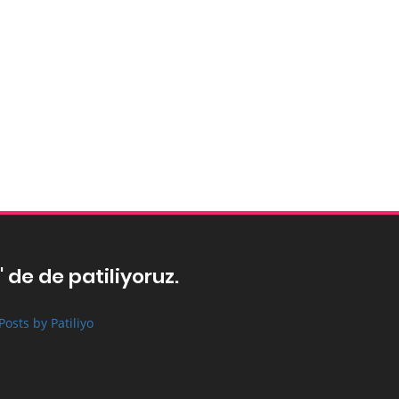
' de de patiliyoruz.
Posts by Patiliyo