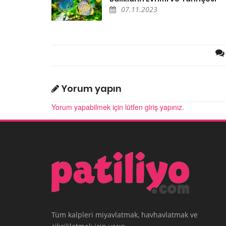
07.11.2023
Yorum yapın
Yorum yapabilmek için lütfen giriş yapınız.
Tüm kalpleri miyavlatmak, havhavlatmak ve