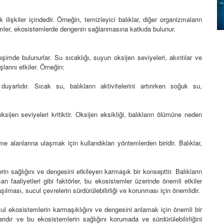
.
aktiviteleri ve sağlığı
üzerindeki etkileri
 ilişkiler içindedir. Örneğin, temizleyici balıklar, diğer organizmaların
01.01.2024
leşimler, ekosistemlerde dengenin sağlanmasına katkıda bulunur.
na uygun
orumak
Güneş ışığı ve günün farklı
mler
saatlerindeki doğal
eşimde bulunurlar. Su sıcaklığı, suyun oksijen seviyeleri, akıntılar ve
aydınlatmanın balıkların
şlarını etkiler. Örneğin:
aktivite seviyeleri üzerindeki
etkileri
uyarlıdır. Sıcak su, balıkların aktivitelerini artırırken soğuk su,
01.01.2024
ksijen seviyeleri kritiktir. Oksijen eksikliği, balıkların ölümüne neden
me alanlarına ulaşmak için kullandıkları yöntemlerden biridir. Balıklar,
erin sağlığını ve dengesini etkileyen karmaşık bir konsepttir. Balıkların
san faaliyetleri gibi faktörler, bu ekosistemler üzerinde önemli etkiler
laşılması, sucul çevrelerin sürdürülebilirliği ve korunması için önemlidir.
ucul ekosistemlerin karmaşıklığını ve dengesini anlamak için önemli bir
ıdır ve bu ekosistemlerin sağlığını korumada ve sürdürülebilirliğini