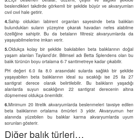
beslendikleri takdirde görkemli bir şekilde büyür ve akvaryumları
cıvıl cıvıl hale getirir.
4.
Sahip oldukları labirent organları sayesinde beta balıkları
bulundukları suların yüzeyine çıkarak havadan nefes alabilme
özelliğine sahiptir. Bu da betaların filtresiz akvaryumlarda da
yaşayabilmelerine imkan verir.
5.
Oldukça kolay bir şekilde bakılabilen beta balıklarının doğal
yaşam alanları Tayland’dır. Bilimsel adı Betta Splendens olan bu
balık türünün boyu ortalama 6-7 santimetreye kadar çıkabilir.
PH değeri 6.0 ila 8.0 arasındaki sularda sağlıklı bir şekilde
yaşayabilen beta balıklarının ideal su sıcaklığı ise 25 ila 27
santigrat derece olarak belirtilebilir. Bu balıkların yaşadığı
alanlarda suyun sıcaklığının 22 santigrat derecenin altına
düşmemesi oldukça önemlidir.
6.
Minimum 20 litrelik akvaryumlarda beslenmeleri tavsiye edilen
beta balıklarının ortalama ömürleri 3 yıldır. Akvaryumun her
alanında yüzebilen bu balıklar karma akvaryumlarda uyum
sorunları gösterir.
Diğer balık türleri…