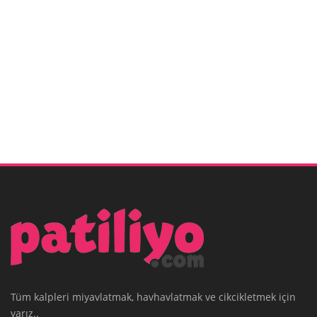
Tüm kalpleri miyavlatmak, havhavlatmak ve cikcikletmek için
varız..