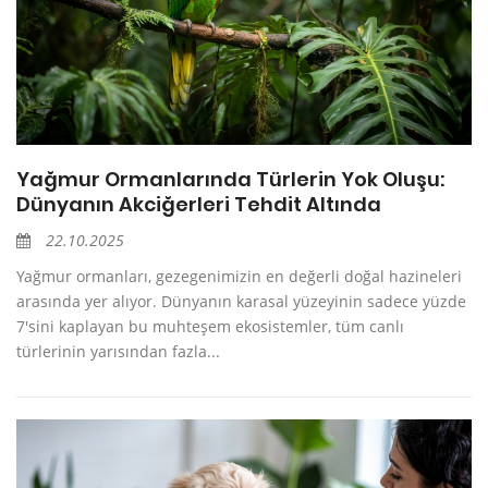
Yağmur Ormanlarında Türlerin Yok Oluşu:
Dünyanın Akciğerleri Tehdit Altında
22.10.2025
Yağmur ormanları, gezegenimizin en değerli doğal hazineleri
arasında yer alıyor. Dünyanın karasal yüzeyinin sadece yüzde
7'sini kaplayan bu muhteşem ekosistemler, tüm canlı
türlerinin yarısından fazla...