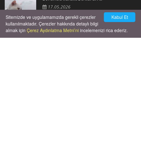
17.05.2026
Sitemizde ve uygulamamızda gerekli çerezler
Kabul Et
kullanılmaktadır. Çerezler hakkında detaylı bilgi
almak için
Çerez Aydınlatma Metni’ni
incelemenizi rica ederiz.
Cok huysal asla tırmalama huyu yok yeni
kısırlastırdım tuvalet egitimi de var
kumundan baska yere ya...
02.03.2026
X' de de patiliyoruz.
X Posts by Patiliyo