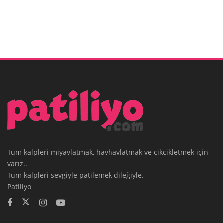
Tüm kalpleri miyavlatmak, havhavlatmak ve cikcikletmek için
varız..
Tüm kalpleri sevgiyle patilemek dileğiyle.
Patiliyo