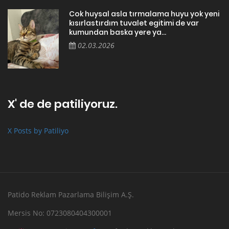
Cok huysal asla tırmalama huyu yok yeni
kısırlastırdım tuvalet egitimi de var
kumundan baska yere ya...
02.03.2026
X' de de patiliyoruz.
X Posts by Patiliyo
Patido Reklam Pazarlama Bilişim A.Ş.
Mersis No: 0723080404300001