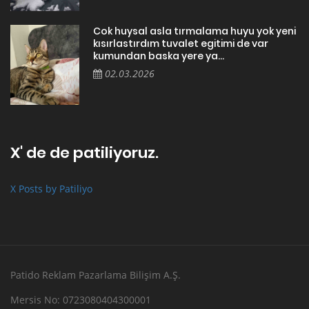
Cok huysal asla tırmalama huyu yok yeni
kısırlastırdım tuvalet egitimi de var
kumundan baska yere ya...
02.03.2026
X' de de patiliyoruz.
X Posts by Patiliyo
Patido Reklam Pazarlama Bilişim A.Ş.
Mersis No: 0723080404300001