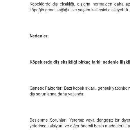
Köpeklerde diş eksikliği, dişlerin normalden daha
köpeğin genel sağlığını ve yaşam kalitesini etkileyebilir
Televizyonda Neler
Köpeklerden İnsanlar
Geçebilen Parazitler:
Nedenler:
Rehber ve Korunma Y
25
23.10.2025
Kötü Niyetli İnsanları
Çiftlik Kültürü: “Çoba
Köpeklerde diş eksikliği birkaç farklı nedenle ilişkil
Köpeklerinin Sürülerd
25
Vazgeçilmez Rolü”
22.10.2025
Neden Boş Duvara
şırtıcı Gerçek
Genetik Faktörler: Bazı köpek ırkları, genetik yatkınlık n
Tarihte Askeri Köpekl
25
diş sorunlarına daha yatkındır.
Görevleri: Savaş Meyd
Dört Ayaklı Kahramanl
Ruh Görür mü?
19.10.2025
ve Gerçekler
25
Beslenme Sorunları: Yetersiz veya dengesiz bir diyet,
Köpek Sağlığı: “Köpek
yeterince kalsiyum ve diğer önemli besin maddelerini al
Kulak İltihabı: Belirtile