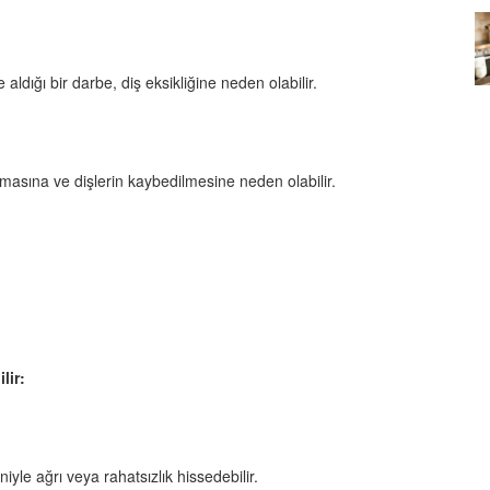
Köpeklerin mi Ağızları Daha
Temiz, İnsanların mı? Bilim Ne
mleri:
Diyor?
dığı bir darbe, diş eksikliğine neden olabilir.
ntemleri
05.10.2025
ıflamasına ve dişlerin kaybedilmesine neden olabilir.
lir:
niyle ağrı veya rahatsızlık hissedebilir.