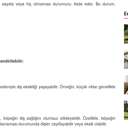
 az sayıda veya hiç olmaması durumunu ifade eder. Bu durum,
.
E
a
Köpeklerde Kulak ve Göz
 Kapsamlı
Temizliği: Adım Adım Rehber
öntemleri
15.10.2025
Köpek Sporları: Agility Nedir?
n
Köpeğinizle Spor Yapmanın
endirilebilir:
eki
Yolları
11.10.2025
Ev Yapımı Köpek Mamaları:
edeniyle diş eksikliği yaşayabilir. Örneğin, küçük ırklar genellikle
er ve
Sağlıklı Tarifler ve Bilmeniz
anlarının
Gerekenler
arı
11.10.2025
Oyun ve Eğitim: “Köpekler İçin
 köpeğin diş sağlığını olumsuz etkileyebilir. Özellikle, köpeğin
lerde
Zeka Geliştirici Oyunlar”
amaması durumunda dişler zayıflayabilir veya eksik olabilir.
ri ve
09.10.2025