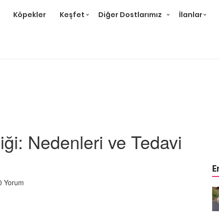
Köpekler
Keşfet
Diğer Dostlarımız
İlanlar
iği: Nedenleri ve Tedavi
E
0 Yorum
m
Ev Ortamına ve Yaşam
 Bakımı
Standartlarına Uygun Bakımı
Kolay 14 Evcil Hayvan