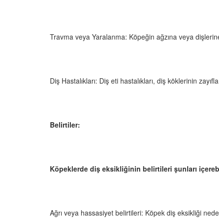
 Ayrılık Anksiyetesi:
Tedavi Yöntemleri”
, Nedenleri ve Etkili
19.10.2025
ları
25
Köpeklerde Kilo Proble
Travma veya Yaralanma: Köpeğin ağzına veya dişlerine al
Sağlıklı Zayıflama Yö
15.10.2025
Diş Hastalıkları: Diş eti hastalıkları, diş köklerinin zay
Belirtiler:
Köpeklerde diş eksikliğinin belirtileri şunları içerebi
Ağrı veya hassasiyet belirtileri: Köpek diş eksikliği nede