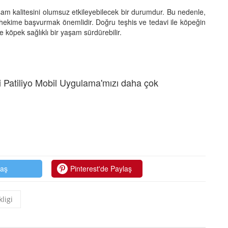
aşam kalitesini olumsuz etkileyebilecek bir durumdur. Bu nedenle,
ner hekime başvurmak önemlidir. Doğru teşhis ve tedavi ile köpeğin
lece köpek sağlıklı bir yaşam sürdürebilir.
 Patiliyo Mobil Uygulama'mızı daha çok
laş
Pinterest'de Paylaş
kligi