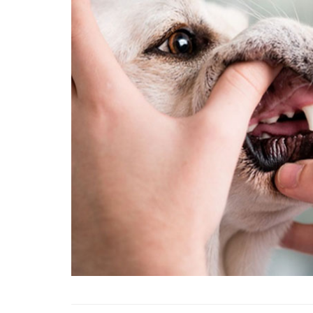
01.01.2025
Köpeklerle İlgili Ünlü 
Atasözleri
03.04.2024
İzmir’deki Hayvan Barı
22.05.2020
Ankara’daki Hayvan Ba
22.05.2020
Köpeğim Su İçmiyor, K
Su İçmeme Sebepleri
22.05.2020