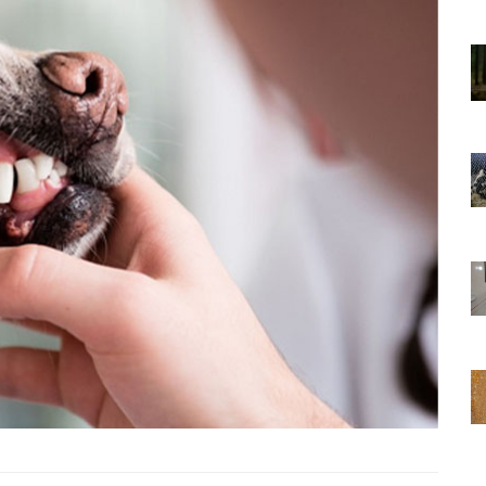
01.01.2025
Sözler ve
Köpeklerle İlgili Ünlü Sözler ve
Atasözleri
03.04.2024
nakları
İzmir’deki Hayvan Barınakları
22.05.2020
rınakları
Ankara’daki Hayvan Barınakları
22.05.2020
öpeklerin
Köpeğim Su İçmiyor, Köpeklerin
Su İçmeme Sebepleri
22.05.2020