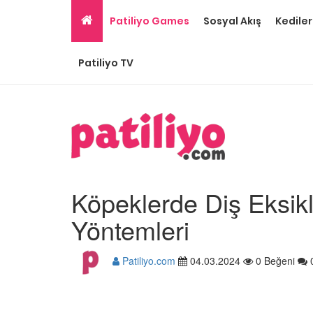
Patiliyo Games
Sosyal Akış
Kediler
Patiliyo TV
Köpeklerde Diş Eksikl
Yöntemleri
Patiliyo.com
04.03.2024
0 Beğeni
Ev Ortamına ve Yaşa
Standartlarına Uygun
Kolay 14 Evcil Hayvan