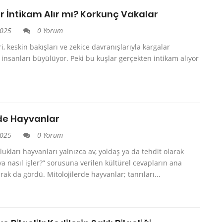
r İntikam Alır mı? Korkunç Vakalar
2025
0 Yorum
ri, keskin bakışları ve zekice davranışlarıyla kargalar
r insanları büyülüyor. Peki bu kuşlar gerçekten intikam alıyor
ide Hayvanlar
2025
0 Yorum
lukları hayvanları yalnızca av, yoldaş ya da tehdit olarak
ya nasıl işler?” sorusuna verilen kültürel cevapların ana
arak da gördü. Mitolojilerde hayvanlar; tanrıları...