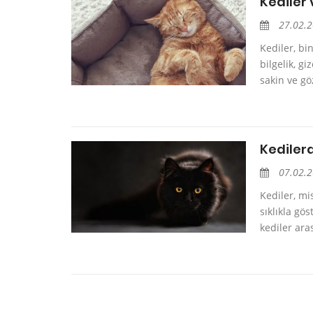
Kediler v
27.02.
Kediler, bi
bilgelik, gi
sakin ve gö
Kedilerd
07.02.
Kediler, mis
sıklıkla gös
kediler aras