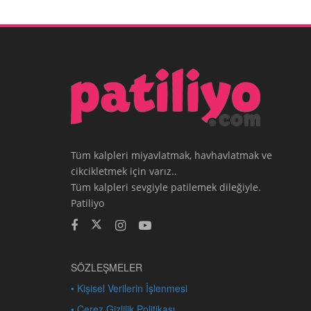
Tüm kalpleri miyavlatmak, havhavlatmak ve
cikcikletmek için varız..
Tüm kalpleri sevgiyle patilemek dileğiyle.
Patiliyo
SÖZLEŞMELER
• Kişisel Verilerin İşlenmesi
• Çerez Gizlilik Politikası