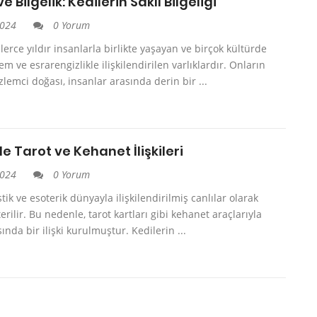
e Bilgelik: Kedilerin Saklı Bilgeliği
2024
0 Yorum
nlerce yıldır insanlarla birlikte yaşayan ve birçok kültürde
zem ve esrarengizlikle ilişkilendirilen varlıklardır. Onların
zlemci doğası, insanlar arasında derin bir ...
e Tarot ve Kehanet İlişkileri
2024
0 Yorum
tik ve esoterik dünyayla ilişkilendirilmiş canlılar olarak
terilir. Bu nedenle, tarot kartları gibi kehanet araçlarıyla
ında bir ilişki kurulmuştur. Kedilerin ...