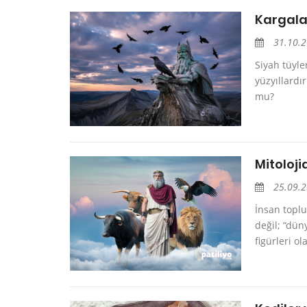
Kargala
31.10.
Siyah tüyle
yüzyıllardı
mu?
Mitoloj
25.09.
İnsan toplu
değil; “dün
figürleri ol