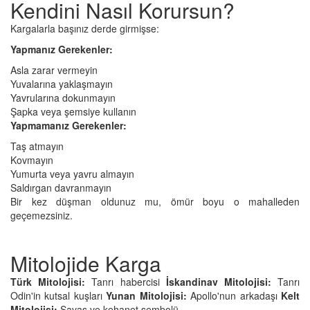
Kendini Nasıl Korursun?
Kargalarla başınız derde girmişse:
Yapmanız Gerekenler:
Asla zarar vermeyin
Yuvalarına yaklaşmayın
Yavrularına dokunmayın
Şapka veya şemsiye kullanın
Yapmamanız Gerekenler:
Taş atmayın
Kovmayın
Yumurta veya yavru almayın
Saldırgan davranmayın
Bir kez düşman oldunuz mu, ömür boyu o mahalleden
geçemezsiniz.
Mitolojide Karga
Türk Mitolojisi:
Tanrı habercisi
İskandinav Mitolojisi:
Tanrı
Odin'in kutsal kuşları
Yunan Mitolojisi:
Apollo'nun arkadaşı
Kelt
Mitolojisi:
Savaş ve kehanet sembolü