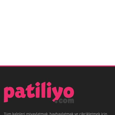
Tüm kalpleri miyavlatmak, havhavlatmak ve cikcikletmek için