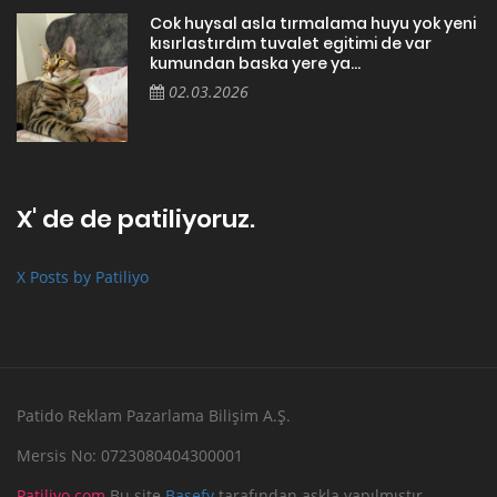
Cok huysal asla tırmalama huyu yok yeni
kısırlastırdım tuvalet egitimi de var
kumundan baska yere ya...
02.03.2026
X' de de patiliyoruz.
X Posts by Patiliyo
Patido Reklam Pazarlama Bilişim A.Ş.
Mersis No: 0723080404300001
Patiliyo.com
Bu site
Basefy
tarafından aşkla yapılmıştır.