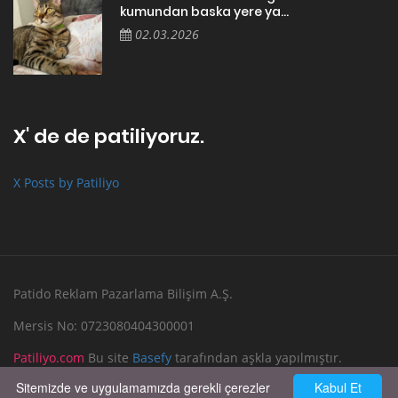
kumundan baska yere ya...
02.03.2026
X' de de patiliyoruz.
X Posts by Patiliyo
Patido Reklam Pazarlama Bilişim A.Ş.
Mersis No: 0723080404300001
Patiliyo.com
Bu site
Basefy
tarafından aşkla yapılmıştır.
Sitemizde ve uygulamamızda gerekli çerezler
Kabul Et
Reklam Verin
Bize Yazın