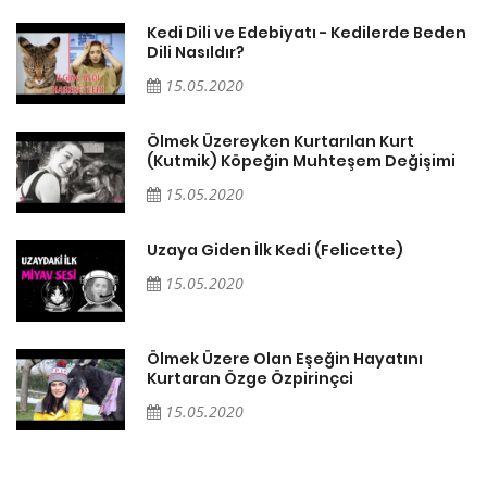
en
Kedi Dili ve Edebiyatı - Kedilerde Beden
Dili Nasıldır?
15.05.2020
Ölmek Üzereyken Kurtarılan Kurt
i
(Kutmik) Köpeğin Muhteşem Değişimi
15.05.2020
Uzaya Giden İlk Kedi (Felicette)
15.05.2020
Ölmek Üzere Olan Eşeğin Hayatını
Kurtaran Özge Özpirinçci
15.05.2020