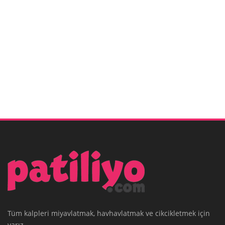
Tüm kalpleri miyavlatmak, havhavlatmak ve cikcikletmek için
varız..