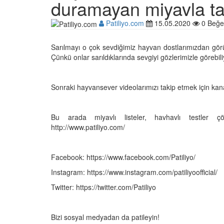
duramayan miyavla ta
Patiliyo.com
15.05.2020
0 Beğe
Çocuklar ile Hayvanlar
Sarılmayı o çok sevdiğimiz hayvan dostlarımızdan görün
17 Anı!
Çünkü onlar sarıldıklarında sevgiyi gözlerimizle görebil
28.05.2020
Sonraki hayvansever videolarımızı takip etmek için ka
Kedi Dili ve Edebiyatı -
Kedilerde Beden Dili N
15.05.2020
Bu arada miyavlı listeler, havhavlı testler 
http://www.patiliyo.com/
Ölmek Üzereyken Kurt
Kurt (Kutmik) Köpeğin
Facebook: https://www.facebook.com/Patiliyo/
Muhteşem Değişimi
Instagram: https://www.instagram.com/patiliyoofficial/
15.05.2020
Twitter: https://twitter.com/Patiliyo
Uzaya Giden İlk Kedi (
15.05.2020
Bizi sosyal medyadan da patileyin!