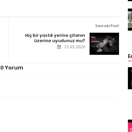
ğin
Ölmek Üzere Olan Eşeğin
ge
Hayatını Kurtaran Özge
Özpirinçci
Sonraki Post
15.05.2020
Hiç bir yastık yerine çitanın
üzerine uyudunuz mu?
15.05.2020
E
0 Yorum
 Sizden
4 Hayvan 4 Mucize (Kurtarılmış
Köpekler)
15.05.2020
Şehir
Mısırda Kediler Neden Kutsaldır
15.05.2020
Rekorları Kıran
inç
İlginç Köpekler
(Belki sizin