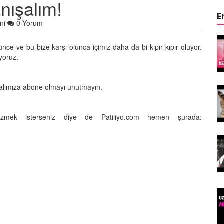
nışalım!
E
ni
0 Yorum
ın Keyifli
Çocuklar ile Hayvanların Keyifli
ce ve bu bize karşı olunca içimiz daha da bi kıpır kıpır oluyor.
17 Anı!
iyoruz.
28.05.2020
nalımıza abone olmayı unutmayın.
Kedi Dili ve Edebiyatı -
asıldır?
Kedilerde Beden Dili Nasıldır?
15.05.2020
çözmek isterseniz diye de Patiliyo.com hemen şurada:
arılan
Ölmek Üzereyken Kurtarılan
Kurt (Kutmik) Köpeğin
Muhteşem Değişimi
15.05.2020
Felicette)
Uzaya Giden İlk Kedi (Felicette)
15.05.2020