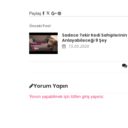
Ölmek Üzere Olan Eşe
Paylaş
Hayatını Kurtaran Öz
Özpirinçci
Önceki Post
15.05.2020
Sadece Tekir Kedi Sahiplerinin
Anlayabileceği 9 Şey
15.05.2020
ler Şenliğinden
Kedinizin Muhtemelen
Şehrindeki 500
Sakladığı 13 Sır
estek
15.05.2020
Yorum Yapın
20
Hayvanlar Hakkındaki 
Yorum yapabilmek için lütfen giriş yapınız.
 Bülteni - Ali amca,
Efsaneleri
edi park, Büyük Ada
15.05.2020
20
Dünya Liderlerinin İlg
utluluk - Merve Oflaz
Hayvanları