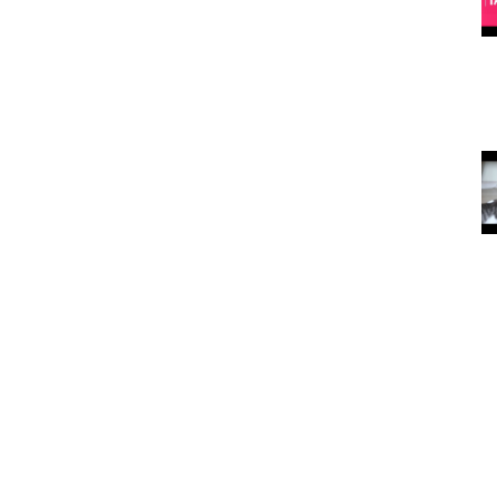
köpeğiniz de
rekortmendir)
15.05.2020
asıldır?
Köpekleri Mutlu Etmenin Yolları
15.05.2020
arılan
Kedi ve
köpekler
depresyona
nasıl iyi geliyor?
15.05.2020