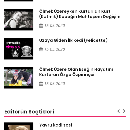
Ölmek Üzereyken Kurtarılan Kurt
i
(Kutmik) Köpeğin Muhteşem Değişimi
15.05.2020
Uzaya Giden İlk Kedi (Felicette)
15.05.2020
Ölmek Üzere Olan Eşeğin Hayatını
Kurtaran Özge Özpirinçci
15.05.2020
Editörün Seçtikleri
Yavru kedi sesi