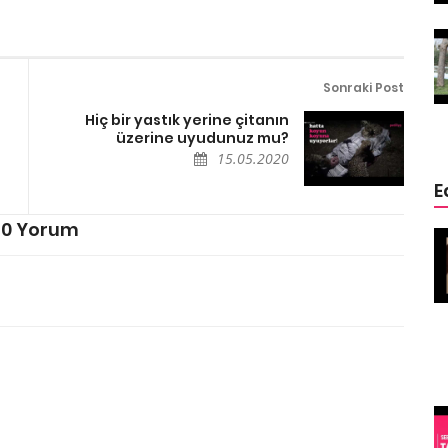
ğin
Ölmek Üzere Olan Eşeğin
ge
Hayatını Kurtaran Özge
Özpirinçci
Sonraki Post
15.05.2020
Hiç bir yastık yerine çitanın
üzerine uyudunuz mu?
15.05.2020
E
0 Yorum
 Sizden
4 Hayvan 4 Mucize (Kurtarılmış
Köpekler)
15.05.2020
Şehir
Mısırda Kediler Neden Kutsaldır
15.05.2020
Rekorları Kıran
inç
İlginç Köpekler
(Belki sizin