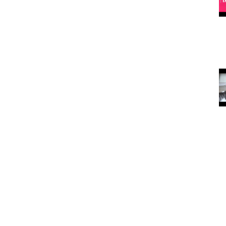
köpeğiniz de
rekortmendir)
15.05.2020
asıldır?
Köpekleri Mutlu Etmenin Yolları
15.05.2020
arılan
Kedi ve
köpekler
depresyona
nasıl iyi geliyor?
15.05.2020