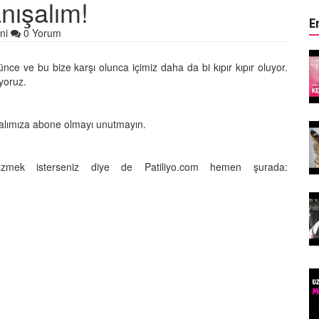
nışalım!
E
ni
0 Yorum
ın Keyifli
Çocuklar ile Hayvanların Keyifli
ce ve bu bize karşı olunca içimiz daha da bi kıpır kıpır oluyor.
17 Anı!
iyoruz.
28.05.2020
nalımıza abone olmayı unutmayın.
Kedi Dili ve Edebiyatı -
asıldır?
Kedilerde Beden Dili Nasıldır?
15.05.2020
çözmek isterseniz diye de Patiliyo.com hemen şurada:
arılan
Ölmek Üzereyken Kurtarılan
Kurt (Kutmik) Köpeğin
Muhteşem Değişimi
15.05.2020
Felicette)
Uzaya Giden İlk Kedi (Felicette)
15.05.2020