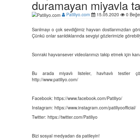
duramayan miyavla ta
Patiliyo.com
15.05.2020
0 Beğe
Çocuklar ile Hayvanlar
Sarılmayı o çok sevdiğimiz hayvan dostlarımızdan görün
17 Anı!
Çünkü onlar sarıldıklarında sevgiyi gözlerimizle görebil
28.05.2020
Sonraki hayvansever videolarımızı takip etmek için ka
Kedi Dili ve Edebiyatı -
Kedilerde Beden Dili N
15.05.2020
Bu arada miyavlı listeler, havhavlı testler 
http://www.patiliyo.com/
Ölmek Üzereyken Kurt
Kurt (Kutmik) Köpeğin
Facebook: https://www.facebook.com/Patiliyo/
Muhteşem Değişimi
Instagram: https://www.instagram.com/patiliyoofficial/
15.05.2020
Twitter: https://twitter.com/Patiliyo
Uzaya Giden İlk Kedi (
15.05.2020
Bizi sosyal medyadan da patileyin!