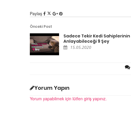
Ölmek Üzere Olan Eşe
Paylaş
Hayatını Kurtaran Öz
Özpirinçci
Önceki Post
15.05.2020
Sadece Tekir Kedi Sahiplerinin
Anlayabileceği 9 Şey
15.05.2020
ler Şenliğinden
Kedinizin Muhtemelen
Şehrindeki 500
Sakladığı 13 Sır
estek
15.05.2020
Yorum Yapın
20
Hayvanlar Hakkındaki 
Yorum yapabilmek için lütfen giriş yapınız.
 Bülteni - Ali amca,
Efsaneleri
edi park, Büyük Ada
15.05.2020
20
Dünya Liderlerinin İlg
utluluk - Merve Oflaz
Hayvanları