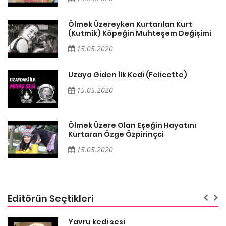
Ölmek Üzereyken Kurtarılan Kurt
i
(Kutmik) Köpeğin Muhteşem Değişimi
15.05.2020
Uzaya Giden İlk Kedi (Felicette)
15.05.2020
Ölmek Üzere Olan Eşeğin Hayatını
Kurtaran Özge Özpirinçci
15.05.2020
Editörün Seçtikleri
Yavru kedi sesi