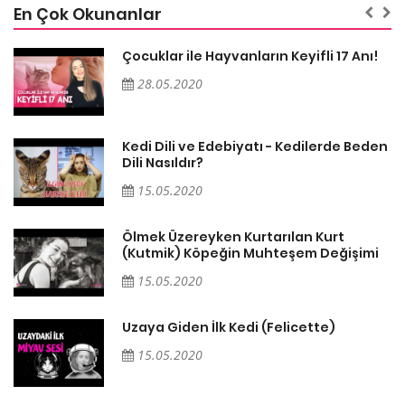
En Çok Okunanlar
Çocuklar ile Hayvanların Keyifli 17 Anı!
28.05.2020
en
Kedi Dili ve Edebiyatı - Kedilerde Beden
Dili Nasıldır?
15.05.2020
Ölmek Üzereyken Kurtarılan Kurt
i
(Kutmik) Köpeğin Muhteşem Değişimi
15.05.2020
Uzaya Giden İlk Kedi (Felicette)
15.05.2020