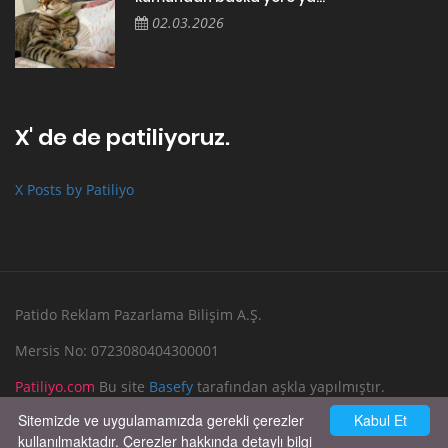
02.03.2026
X' de de patiliyoruz.
X Posts by Patiliyo
Patido Reklam Pazarlama Bilişim A.Ş.
Mersis No: 0723080404300001
Patiliyo.com
Bu site
Basefy
tarafından aşkla yapılmıştır.
Sitemizde ve uygulamamızda gerekli çerezler
Kabul Et
Reklam Verin
Bize Yazın
kullanılmaktadır. Çerezler hakkında detaylı bilgi