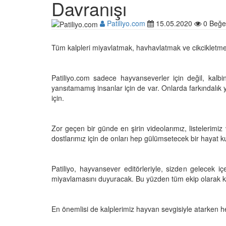
Davranışı
Patiliyo.com
15.05.2020
0 Beğe
Çocuklar ile Hayvanlar
Tüm kalpleri miyavlatmak, havhavlatmak ve cikcikletmek
17 Anı!
28.05.2020
Patiliyo.com sadece hayvanseverler için değil, kal
yansıtamamış insanlar için de var. Onlarda farkındalı
Kedi Dili ve Edebiyatı -
için.
Kedilerde Beden Dili N
15.05.2020
Zor geçen bir günde en şirin videolarımız, listelerimiz
dostlarımız için de onları hep gülümsetecek bir hayat 
Ölmek Üzereyken Kurt
Kurt (Kutmik) Köpeğin
Muhteşem Değişimi
Patiliyo, hayvansever editörleriyle, sizden gelecek iç
15.05.2020
miyavlamasını duyuracak. Bu yüzden tüm ekip olarak ku
Uzaya Giden İlk Kedi (
En önemlisi de kalplerimiz hayvan sevgisiyle atarken he
15.05.2020