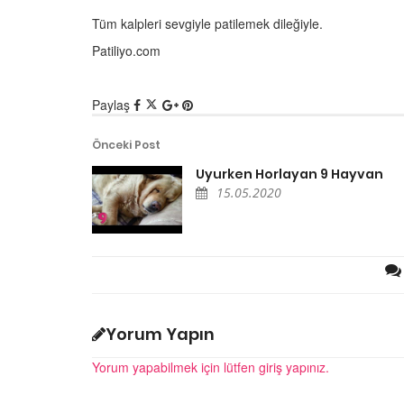
Tüm kalpleri sevgiyle patilemek dileğiyle.
Ölmek Üzere Olan Eşe
Hayatını Kurtaran Öz
Patiliyo.com
Özpirinçci
15.05.2020
Paylaş
Önceki Post
Uyurken Horlayan 9 Hayvan
15.05.2020
ler Şenliğinden
Kedinizin Muhtemelen
Şehrindeki 500
Sakladığı 13 Sır
estek
15.05.2020
20
Hayvanlar Hakkındaki 
 Bülteni - Ali amca,
Efsaneleri
edi park, Büyük Ada
Yorum Yapın
15.05.2020
20
Yorum yapabilmek için lütfen giriş yapınız.
Dünya Liderlerinin İlg
utluluk - Merve Oflaz
Hayvanları