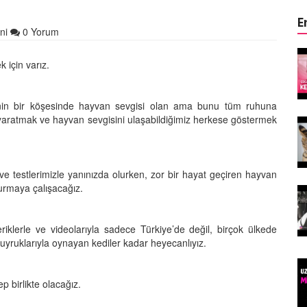
E
ni
0 Yorum
ın Keyifli
Çocuklar ile Hayvanların Keyifli
 için varız.
17 Anı!
28.05.2020
binin bir köşesinde hayvan sevgisi olan ama bunu tüm ruhuna
k yaratmak ve hayvan sevgisini ulaşabildiğimiz herkese göstermek
Kedi Dili ve Edebiyatı -
asıldır?
Kedilerde Beden Dili Nasıldır?
15.05.2020
 ve testlerimizle yanınızda olurken, zor bir hayat geçiren hayvan
kurmaya çalışacağız.
arılan
Ölmek Üzereyken Kurtarılan
Kurt (Kutmik) Köpeğin
Muhteşem Değişimi
eriklerle ve videolarıyla sadece Türkiye’de değil, birçok ülkede
15.05.2020
yruklarıyla oynayan kediler kadar heyecanlıyız.
Felicette)
Uzaya Giden İlk Kedi (Felicette)
p birlikte olacağız.
15.05.2020