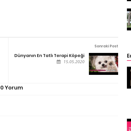
ğin
Ölmek Üzere Olan Eşeğin
ge
Hayatını Kurtaran Özge
Özpirinçci
15.05.2020
Sonraki Post
E
Dünyanın En Tatlı Terapi Köpeği
15.05.2020
 Sizden
4 Hayvan 4 Mucize (Kurtarılmış
Köpekler)
15.05.2020
0 Yorum
Şehir
Mısırda Kediler Neden Kutsaldır
15.05.2020
Rekorları Kıran
inç
İlginç Köpekler
(Belki sizin