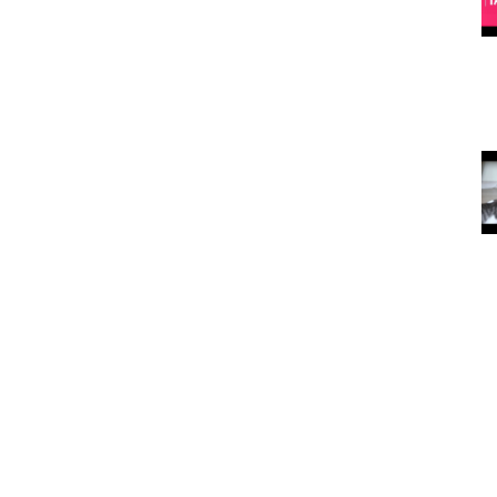
köpeğiniz de
rekortmendir)
15.05.2020
asıldır?
Köpekleri Mutlu Etmenin Yolları
15.05.2020
arılan
Kedi ve
köpekler
depresyona
nasıl iyi geliyor?
15.05.2020