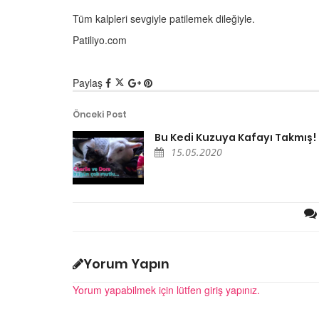
Tüm kalpleri sevgiyle patilemek dileğiyle.
Ölmek Üzere Olan Eşe
Hayatını Kurtaran Öz
Patiliyo.com
Özpirinçci
15.05.2020
Paylaş
Önceki Post
Bu Kedi Kuzuya Kafayı Takmış!
15.05.2020
ler Şenliğinden
Kedinizin Muhtemelen
Şehrindeki 500
Sakladığı 13 Sır
estek
15.05.2020
20
Hayvanlar Hakkındaki 
 Bülteni - Ali amca,
Efsaneleri
edi park, Büyük Ada
Yorum Yapın
15.05.2020
20
Yorum yapabilmek için lütfen giriş yapınız.
Dünya Liderlerinin İlg
utluluk - Merve Oflaz
Hayvanları