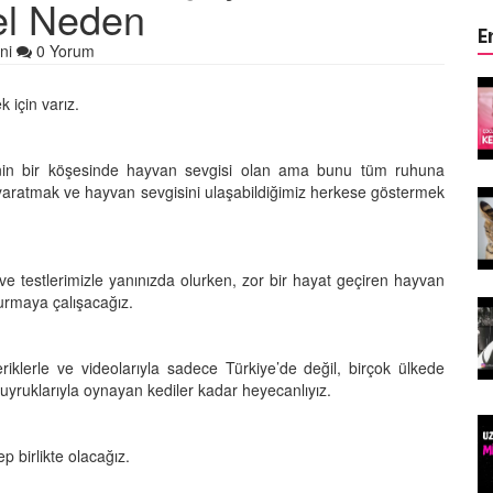
el Neden
E
ni
0 Yorum
ın Keyifli
Çocuklar ile Hayvanların Keyifli
 için varız.
17 Anı!
28.05.2020
binin bir köşesinde hayvan sevgisi olan ama bunu tüm ruhuna
k yaratmak ve hayvan sevgisini ulaşabildiğimiz herkese göstermek
Kedi Dili ve Edebiyatı -
asıldır?
Kedilerde Beden Dili Nasıldır?
15.05.2020
 ve testlerimizle yanınızda olurken, zor bir hayat geçiren hayvan
kurmaya çalışacağız.
arılan
Ölmek Üzereyken Kurtarılan
Kurt (Kutmik) Köpeğin
Muhteşem Değişimi
eriklerle ve videolarıyla sadece Türkiye’de değil, birçok ülkede
15.05.2020
yruklarıyla oynayan kediler kadar heyecanlıyız.
Felicette)
Uzaya Giden İlk Kedi (Felicette)
p birlikte olacağız.
15.05.2020