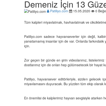
Demeniz İçin 13 Güz
Patiliyo.com
15.05.2020
0 Beğe
Çocuklar ile Hayvanlar
Tüm kalpleri miyavlatmak, havhavlatmak ve cikcikletmek
17 Anı!
28.05.2020
Patiliyo.com sadece hayvanseverler için değil, kal
yansıtamamış insanlar için de var. Onlarda farkındalı
Kedi Dili ve Edebiyatı -
için.
Kedilerde Beden Dili N
15.05.2020
Zor geçen bir günde en şirin videolarımız, listelerimiz
dostlarımız için de onları hep gülümsetecek bir hayat 
Ölmek Üzereyken Kurt
Kurt (Kutmik) Köpeğin
Muhteşem Değişimi
Patiliyo, hayvansever editörleriyle, sizden gelecek iç
15.05.2020
miyavlamasını duyuracak. Bu yüzden tüm ekip olarak ku
Uzaya Giden İlk Kedi (
En önemlisi de kalplerimiz hayvan sevgisiyle atarken he
15.05.2020