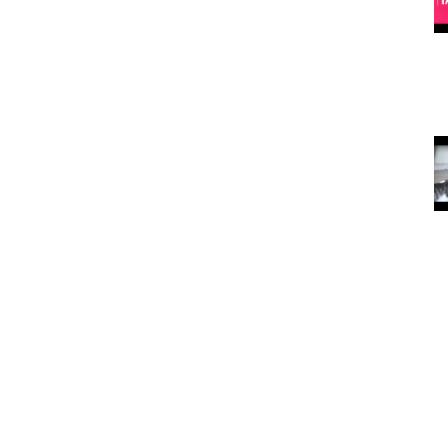
köpeğiniz de
rekortmendir)
15.05.2020
asıldır?
Köpekleri Mutlu Etmenin Yolları
15.05.2020
arılan
Kedi ve
köpekler
depresyona
nasıl iyi geliyor?
15.05.2020