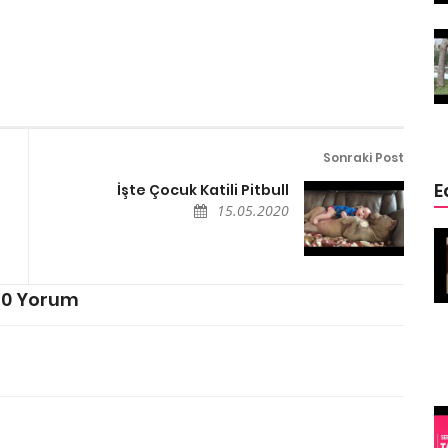
ğin
Ölmek Üzere Olan Eşeğin
ge
Hayatını Kurtaran Özge
Özpirinçci
15.05.2020
Sonraki Post
E
İşte Çocuk Katili Pitbull
15.05.2020
 Sizden
4 Hayvan 4 Mucize (Kurtarılmış
Köpekler)
15.05.2020
0 Yorum
Şehir
Mısırda Kediler Neden Kutsaldır
15.05.2020
Rekorları Kıran
inç
İlginç Köpekler
(Belki sizin