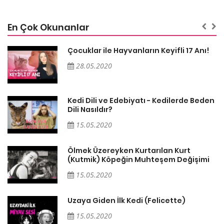
En Çok Okunanlar
Çocuklar ile Hayvanların Keyifli 17 Anı!
28.05.2020
en
Kedi Dili ve Edebiyatı - Kedilerde Beden
Dili Nasıldır?
15.05.2020
Ölmek Üzereyken Kurtarılan Kurt
i
(Kutmik) Köpeğin Muhteşem Değişimi
15.05.2020
Uzaya Giden İlk Kedi (Felicette)
15.05.2020