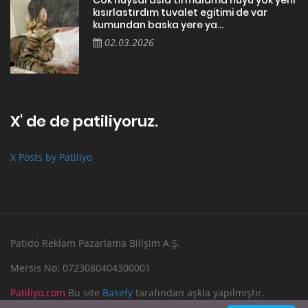
kısırlastırdım tuvalet egitimi de var
kumundan baska yere ya...
02.03.2026
X' de de patiliyoruz.
X Posts by Patiliyo
Patido Reklam Pazarlama Bilişim A.Ş.
Mersis No: 0723080404300001
Patiliyo.com
Bu site
Basefy
tarafından aşkla yapılmıştır.