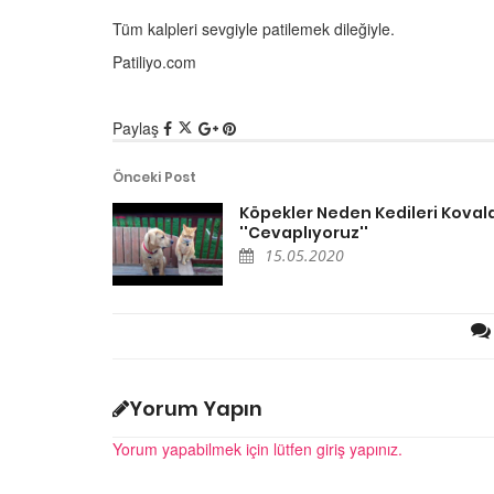
Tüm kalpleri sevgiyle patilemek dileğiyle.
Ölmek Üzere Olan Eşe
Hayatını Kurtaran Öz
Patiliyo.com
Özpirinçci
15.05.2020
Paylaş
Önceki Post
Köpekler Neden Kedileri Koval
''Cevaplıyoruz''
15.05.2020
ler Şenliğinden
Kedinizin Muhtemelen
Şehrindeki 500
Sakladığı 13 Sır
estek
15.05.2020
20
Hayvanlar Hakkındaki 
 Bülteni - Ali amca,
Efsaneleri
edi park, Büyük Ada
Yorum Yapın
15.05.2020
20
Yorum yapabilmek için lütfen giriş yapınız.
Dünya Liderlerinin İlg
utluluk - Merve Oflaz
Hayvanları