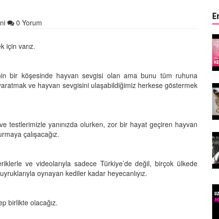
E
ni
0 Yorum
ın Keyifli
Çocuklar ile Hayvanların Keyifli
 için varız.
17 Anı!
28.05.2020
binin bir köşesinde hayvan sevgisi olan ama bunu tüm ruhuna
k yaratmak ve hayvan sevgisini ulaşabildiğimiz herkese göstermek
Kedi Dili ve Edebiyatı -
asıldır?
Kedilerde Beden Dili Nasıldır?
15.05.2020
 ve testlerimizle yanınızda olurken, zor bir hayat geçiren hayvan
kurmaya çalışacağız.
arılan
Ölmek Üzereyken Kurtarılan
Kurt (Kutmik) Köpeğin
Muhteşem Değişimi
eriklerle ve videolarıyla sadece Türkiye’de değil, birçok ülkede
15.05.2020
yruklarıyla oynayan kediler kadar heyecanlıyız.
Felicette)
Uzaya Giden İlk Kedi (Felicette)
p birlikte olacağız.
15.05.2020