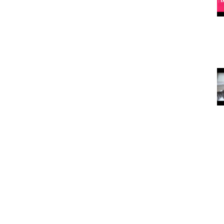
köpeğiniz de
rekortmendir)
15.05.2020
asıldır?
Köpekleri Mutlu Etmenin Yolları
15.05.2020
arılan
Kedi ve
köpekler
depresyona
nasıl iyi geliyor?
15.05.2020