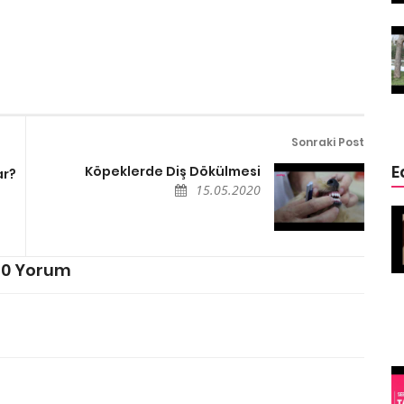
ğin
Ölmek Üzere Olan Eşeğin
ge
Hayatını Kurtaran Özge
Özpirinçci
15.05.2020
Sonraki Post
E
Köpeklerde Diş Dökülmesi
ar?
15.05.2020
 Sizden
4 Hayvan 4 Mucize (Kurtarılmış
Köpekler)
15.05.2020
0 Yorum
Şehir
Mısırda Kediler Neden Kutsaldır
15.05.2020
Rekorları Kıran
inç
İlginç Köpekler
(Belki sizin