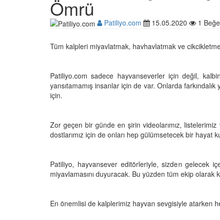
Ömrü
Patiliyo.com
15.05.2020
1 Beğe
Çocuklar ile Hayvanlar
Tüm kalpleri miyavlatmak, havhavlatmak ve cikcikletmek
17 Anı!
28.05.2020
Patiliyo.com sadece hayvanseverler için değil, kal
yansıtamamış insanlar için de var. Onlarda farkındalı
Kedi Dili ve Edebiyatı -
için.
Kedilerde Beden Dili N
15.05.2020
Zor geçen bir günde en şirin videolarımız, listelerimiz
dostlarımız için de onları hep gülümsetecek bir hayat 
Ölmek Üzereyken Kurt
Kurt (Kutmik) Köpeğin
Muhteşem Değişimi
Patiliyo, hayvansever editörleriyle, sizden gelecek iç
15.05.2020
miyavlamasını duyuracak. Bu yüzden tüm ekip olarak ku
Uzaya Giden İlk Kedi (
En önemlisi de kalplerimiz hayvan sevgisiyle atarken he
15.05.2020