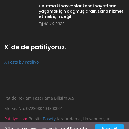
Unutma ki hayvanlar kendi hayatlarını
yaşamak için doğmuşlardır, sana hizmet
etmek için değil!
06.10.2025
X' de de patiliyoruz.
X Posts by Patiliyo
Patido Reklam Pazarlama Bilişim A.Ş.
Mersis No: 0723080404300001
Patiliyo.com
Bu site
Basefy
tarafından aşkla yapılmıştır.
Sitemizde ve uygulamamızda gerekli çerezler
Kabul Et