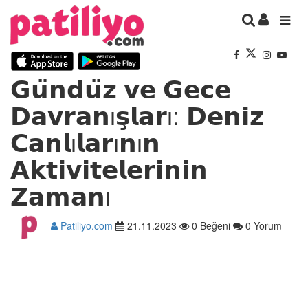
𝗚𝘂̈𝗻𝗱𝘂̈𝘇 𝘃𝗲 𝗚𝗲𝗰𝗲
𝗗𝗮𝘃𝗿𝗮𝗻ı𝘀̧𝗹𝗮𝗿ı: 𝗗𝗲𝗻𝗶𝘇
𝗖𝗮𝗻𝗹ı𝗹𝗮𝗿ı𝗻ı𝗻
𝗔𝗸𝘁𝗶𝘃𝗶𝘁𝗲𝗹𝗲𝗿𝗶𝗻𝗶𝗻
𝗭𝗮𝗺𝗮𝗻ı
Patiliyo.com
21.11.2023
0 Beğeni
0 Yorum