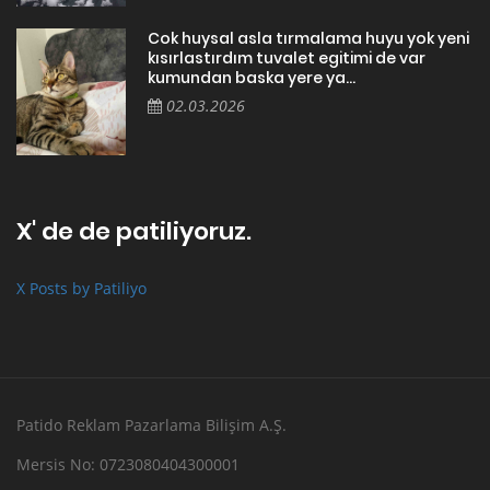
Cok huysal asla tırmalama huyu yok yeni
kısırlastırdım tuvalet egitimi de var
kumundan baska yere ya...
02.03.2026
X' de de patiliyoruz.
X Posts by Patiliyo
Patido Reklam Pazarlama Bilişim A.Ş.
Mersis No: 0723080404300001