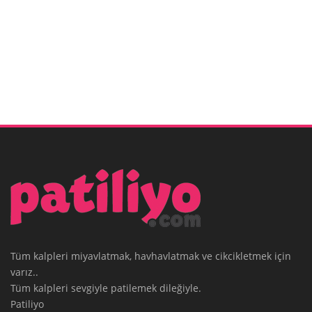
Tüm kalpleri miyavlatmak, havhavlatmak ve cikcikletmek için
varız..
Tüm kalpleri sevgiyle patilemek dileğiyle.
Patiliyo