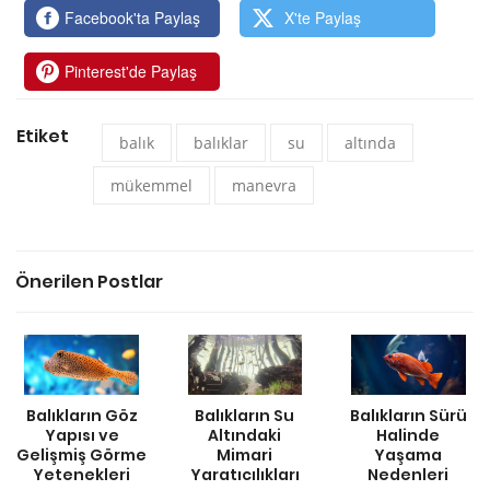
Facebook'ta Paylaş
X'te Paylaş
Pinterest'de Paylaş
Etiket
balık
balıklar
su
altında
mükemmel
manevra
Önerilen Postlar
Balıkların Göz
Balıkların Su
Balıkların Sürü
Yapısı ve
Altındaki
Halinde
Gelişmiş Görme
Mimari
Yaşama
Yetenekleri
Yaratıcılıkları
Nedenleri