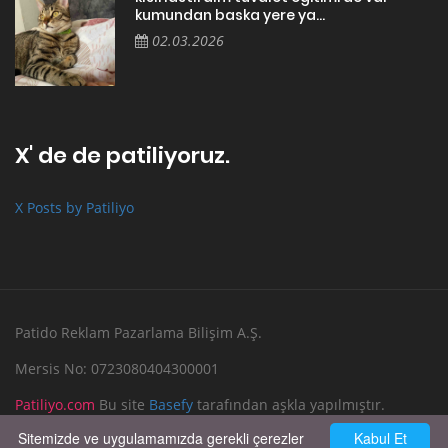
kumundan baska yere ya...
02.03.2026
X' de de patiliyoruz.
X Posts by Patiliyo
Patido Reklam Pazarlama Bilişim A.Ş.
Mersis No: 0723080404300001
Patiliyo.com
Bu site
Basefy
tarafından aşkla yapılmıştır.
Sitemizde ve uygulamamızda gerekli çerezler
Kabul Et
Reklam Verin
Bize Yazın