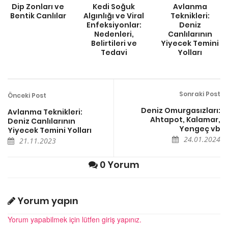
Dip Zonları ve
Kedi Soğuk
Avlanma
Bentik Canlılar
Algınlığı ve Viral
Teknikleri:
Enfeksiyonlar:
Deniz
Nedenleri,
Canlılarının
Belirtileri ve
Yiyecek Temini
Tedavi
Yolları
Sonraki Post
Önceki Post
Deniz Omurgasızları:
Avlanma Teknikleri:
Ahtapot, Kalamar,
Deniz Canlılarının
Yengeç vb
Yiyecek Temini Yolları
24.01.2024
21.11.2023
0 Yorum
Yorum yapın
Yorum yapabilmek için lütfen giriş yapınız.