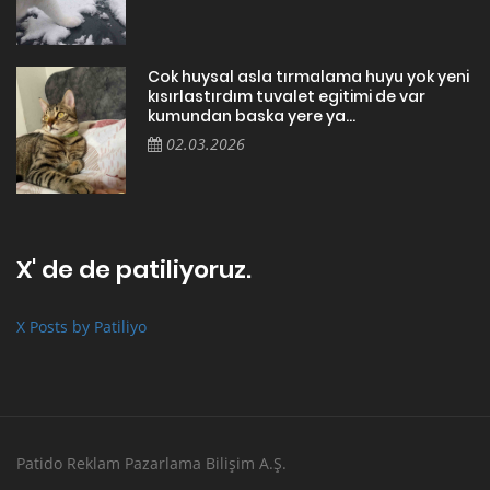
Cok huysal asla tırmalama huyu yok yeni
kısırlastırdım tuvalet egitimi de var
kumundan baska yere ya...
02.03.2026
X' de de patiliyoruz.
X Posts by Patiliyo
Patido Reklam Pazarlama Bilişim A.Ş.