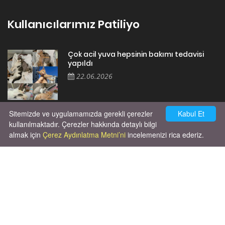
Kullanıcılarımız Patiliyo
Çok acil yuva hepsinin bakımı tedavisi
yapıldı
22.06.2026
Sitemizde ve uygulamamızda gerekli çerezler
Kabul Et
Cok huysal asla tırmalama huyu yok yeni
kısırlastırdım tuvalet egitimi de var
kullanılmaktadır. Çerezler hakkında detaylı bilgi
kumundan baska yere ya...
almak için
Çerez Aydınlatma Metni’ni
incelemenizi rica ederiz.
02.03.2026
Unutma ki hayvanlar kendi hayatlarını
yaşamak için doğmuşlardır, sana hizmet
etmek için değil!
06.10.2025