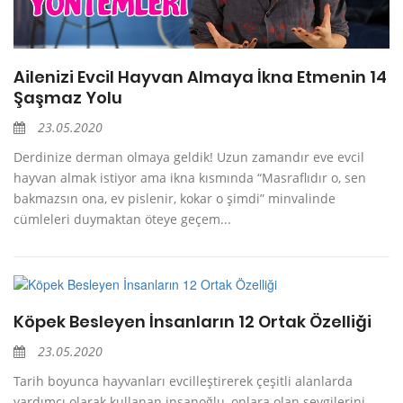
Ailenizi Evcil Hayvan Almaya İkna Etmenin 14
Şaşmaz Yolu
23.05.2020
Derdinize derman olmaya geldik! Uzun zamandır eve evcil
hayvan almak istiyor ama ikna kısmında “Masraflıdır o, sen
bakmazsın ona, ev pislenir, kokar o şimdi” minvalinde
cümleleri duymaktan öteye geçem...
Köpek Besleyen İnsanların 12 Ortak Özelliği
23.05.2020
Tarih boyunca hayvanları evcilleştirerek çeşitli alanlarda
yardımcı olarak kullanan insanoğlu, onlara olan sevgilerini,