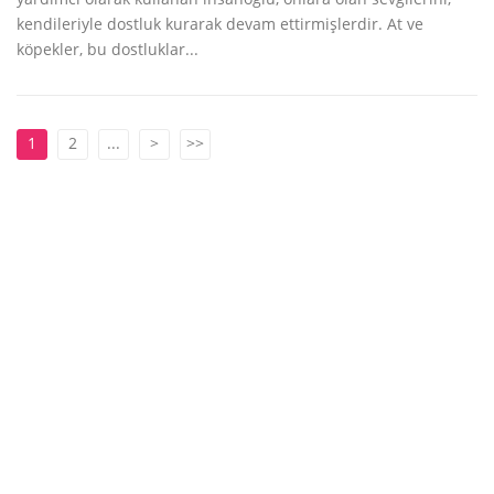
kendileriyle dostluk kurarak devam ettirmişlerdir. At ve
köpekler, bu dostluklar...
1
2
...
>
>>