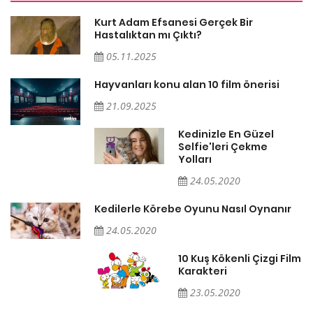
al
Kurt Adam Efsanesi Gerçek Bir
af
Hastalıktan mı Çıktı?
05.11.2025
Hayvanları konu alan 10 film önerisi
21.09.2025
Kedinizle En Güzel
Selfie'leri Çekme
Yolları
24.05.2020
Kedilerle Körebe Oyunu Nasıl Oynanır
en
24.05.2020
10 Kuş Kökenli Çizgi Film
Karakteri
23.05.2020