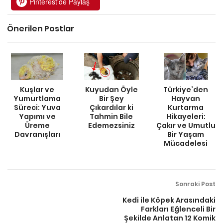
Pinterest'de Paylaş
Önerilen Postlar
Kuşlar ve
Kuyudan Öyle
Türkiye’den
Yumurtlama
Bir Şey
Hayvan
Süreci: Yuva
Çıkardılar ki
Kurtarma
Yapımı ve
Tahmin Bile
Hikayeleri:
Üreme
Edemezsiniz
Çakır ve Umutlu
Davranışları
Bir Yaşam
Mücadelesi
Sonraki Post
Kedi ile Köpek Arasındaki
Farkları Eğlenceli Bir
Şekilde Anlatan 12 Komik