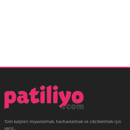
Tüm kalpleri miyavlatmak, havhavlatmak ve cikcikletmek için
varız..