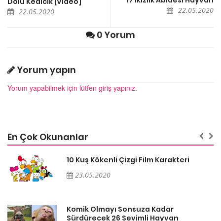
17 İkizlik Abidesi Hayvan
Dolu Kedicik [Video]
22.05.2020
22.05.2020
0 Yorum
Yorum yapın
Yorum yapabilmek için lütfen giriş yapınız.
En Çok Okunanlar
10 Kuş Kökenli Çizgi Film Karakteri
23.05.2020
Komik Olmayı Sonsuza Kadar
Sürdürecek 26 Sevimli Hayvan