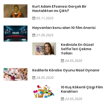
Kurt Adam Efsanesi Gerçek Bir
Hastalıktan mı Çıktı?
05.11.2025
Hayvanları konu alan 10 film önerisi
21.09.2025
Kedinizle En Güzel
Selfie'leri Çekme
en
Yolları
24.05.2020
Kedilerle Körebe Oyunu Nasıl Oynanır
24.05.2020
10 Kuş Kökenli Çizgi Film
Karakteri
23.05.2020