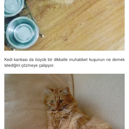
Kedi kankası da büyük bir dikkatle muhabbet kuşunun ne demek
istediğini çözmeye çalışıyor.