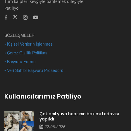
Tüm kalpleri sevgiyle patilemek dileğiyle.
Patiliyo
SÖZLEŞMELER
• Kişisel Verilerin İşlenmesi
• Çerez Gizlilik Politikası
• Başvuru Formu
• Veri Sahibi Başvuru Prosedürü
Kullanıcılarımız Patiliyo
Çok acil yuva hepsinin bakımı tedavisi
yapıldı
22.06.2026