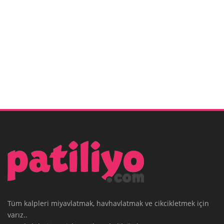
Tüm kalpleri miyavlatmak, havhavlatmak ve cikcikletmek için
varız..