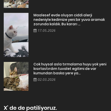
Maalesef evde oluşan ciddi alerji
nedeniyle kedimize yeni bir yuva aramak
zorunda kaldık. Bu kararı ...
17.05.2026
Cok huysal asla tırmalama huyu yok yeni
kısırlastırdım tuvalet egitimi de var
kumundan baska yere ya...
02.03.2026
X' de de patiliyoruz.