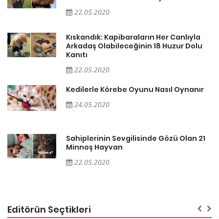
22.05.2020
Kıskandık: Kapibaraların Her Canlıyla
Arkadaş Olabileceğinin 18 Huzur Dolu
Kanıtı
22.05.2020
Kedilerle Körebe Oyunu Nasıl Oynanır
24.05.2020
1
Sahiplerinin Sevgilisinde Gözü Olan 21
Minnoş Hayvan
22.05.2020
Editörün Seçtikleri