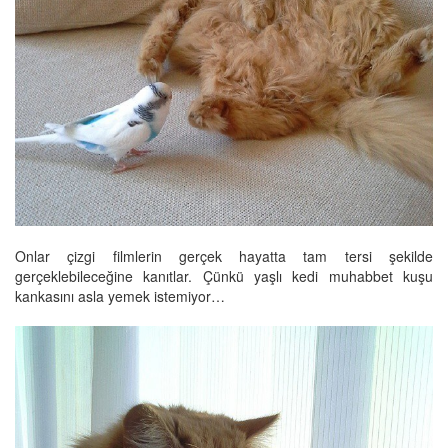
Onlar çizgi filmlerin gerçek hayatta tam tersi şekilde
gerçeklebileceğine kanıtlar. Çünkü yaşlı kedi muhabbet kuşu
kankasını asla yemek istemiyor…