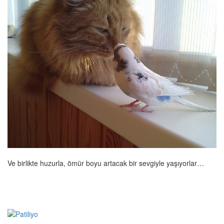
Ve birlikte huzurla, ömür boyu artacak bir sevgiyle yaşıyorlar…