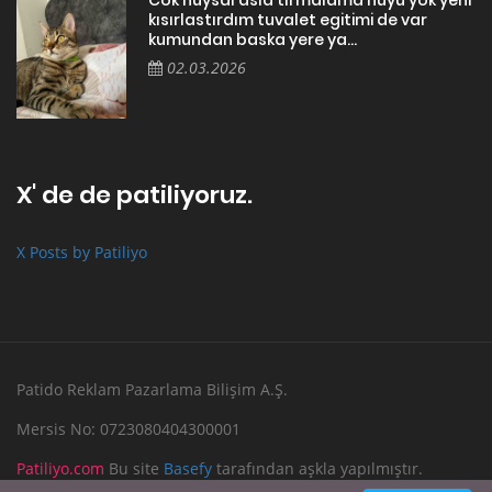
Cok huysal asla tırmalama huyu yok yeni
kısırlastırdım tuvalet egitimi de var
kumundan baska yere ya...
02.03.2026
X' de de patiliyoruz.
X Posts by Patiliyo
Patido Reklam Pazarlama Bilişim A.Ş.
Mersis No: 0723080404300001
Patiliyo.com
Bu site
Basefy
tarafından aşkla yapılmıştır.