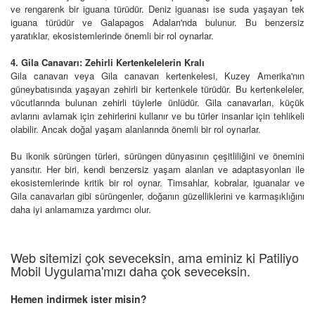
ve rengarenk bir iguana türüdür. Deniz iguanası ise suda yaşayan tek
iguana türüdür ve Galapagos Adaları'nda bulunur. Bu benzersiz
yaratıklar, ekosistemlerinde önemli bir rol oynarlar.
4. Gila Canavarı: Zehirli Kertenkelelerin Kralı
Gila canavarı veya Gila canavarı kertenkelesi, Kuzey Amerika'nın
güneybatısında yaşayan zehirli bir kertenkele türüdür. Bu kertenkeleler,
vücutlarında bulunan zehirli tüylerle ünlüdür. Gila canavarları, küçük
avlarını avlamak için zehirlerini kullanır ve bu türler insanlar için tehlikeli
olabilir. Ancak doğal yaşam alanlarında önemli bir rol oynarlar.
Bu ikonik sürüngen türleri, sürüngen dünyasının çeşitliliğini ve önemini
yansıtır. Her biri, kendi benzersiz yaşam alanları ve adaptasyonları ile
ekosistemlerinde kritik bir rol oynar. Timsahlar, kobralar, iguanalar ve
Gila canavarları gibi sürüngenler, doğanın güzelliklerini ve karmaşıklığını
daha iyi anlamamıza yardımcı olur.
Web sitemizi çok seveceksin, ama eminiz ki Patiliyo
Mobil Uygulama'mızı daha çok seveceksin.
Hemen indirmek ister misin?