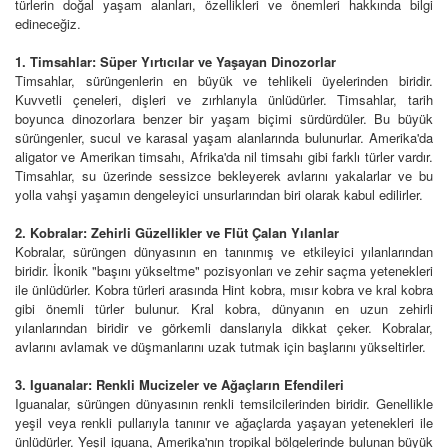
türlerin doğal yaşam alanları, özellikleri ve önemleri hakkında bilgi
edineceğiz.
1. Timsahlar: Süper Yırtıcılar ve Yaşayan Dinozorlar
Timsahlar, sürüngenlerin en büyük ve tehlikeli üyelerinden biridir.
Kuvvetli çeneleri, dişleri ve zırhlarıyla ünlüdürler. Timsahlar, tarih
boyunca dinozorlara benzer bir yaşam biçimi sürdürdüler. Bu büyük
sürüngenler, sucul ve karasal yaşam alanlarında bulunurlar. Amerika'da
aligator ve Amerikan timsahı, Afrika'da nil timsahı gibi farklı türler vardır.
Timsahlar, su üzerinde sessizce bekleyerek avlarını yakalarlar ve bu
yolla vahşi yaşamın dengeleyici unsurlarından biri olarak kabul edilirler.
2. Kobralar: Zehirli Güzellikler ve Flüt Çalan Yılanlar
Kobralar, sürüngen dünyasının en tanınmış ve etkileyici yılanlarından
biridir. İkonik "başını yükseltme" pozisyonları ve zehir saçma yetenekleri
ile ünlüdürler. Kobra türleri arasında Hint kobra, mısır kobra ve kral kobra
gibi önemli türler bulunur. Kral kobra, dünyanın en uzun zehirli
yılanlarından biridir ve görkemli danslarıyla dikkat çeker. Kobralar,
avlarını avlamak ve düşmanlarını uzak tutmak için başlarını yükseltirler.
3. Iguanalar: Renkli Mucizeler ve Ağaçların Efendileri
Iguanalar, sürüngen dünyasının renkli temsilcilerinden biridir. Genellikle
yeşil veya renkli pullarıyla tanınır ve ağaçlarda yaşayan yetenekleri ile
ünlüdürler. Yeşil iguana, Amerika'nın tropikal bölgelerinde bulunan büyük