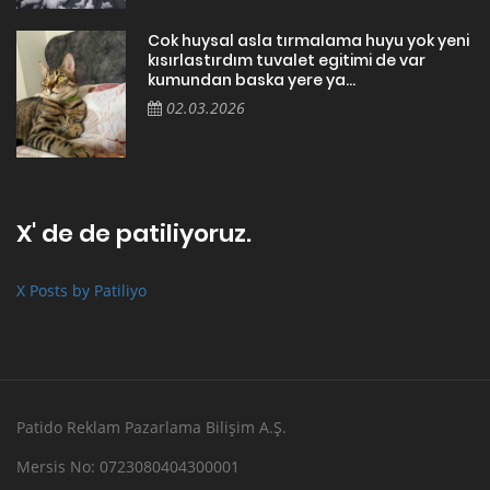
Cok huysal asla tırmalama huyu yok yeni
kısırlastırdım tuvalet egitimi de var
kumundan baska yere ya...
02.03.2026
X' de de patiliyoruz.
X Posts by Patiliyo
Patido Reklam Pazarlama Bilişim A.Ş.
Mersis No: 0723080404300001