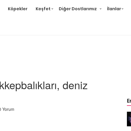
Köpekler
Keşfet
Diğer Dostlarımız
İlanlar
kepbalıkları, deniz
E
0 Yorum
lığı
En Renkli 13 Tatlı Su Balığı
22.05.2020