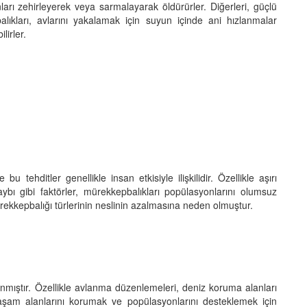
ları zehirleyerek veya sarmalayarak öldürürler. Diğerleri, güçlü
balıkları, avlarını yakalamak için suyun içinde ani hızlanmalar
lirler.
 bu tehditler genellikle insan etkisiyle ilişkilidir. Özellikle aşırı
 kaybı gibi faktörler, mürekkepbalıkları popülasyonlarını olumsuz
zı mürekkepbalığı türlerinin neslinin azalmasına neden olmuştur.
lınmıştır. Özellikle avlanma düzenlemeleri, deniz koruma alanları
yaşam alanlarını korumak ve popülasyonlarını desteklemek için