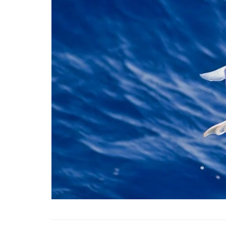
Mavi Balina: Dünyanın
Hayvanının Sırları ve
18.03.2024
Jelatinli Deniz Canlılar
Comb Jellies ve Diğer
Transparan Yaratıkla
18.03.2024
Yelkovan Yengecinin S
Mercanların ve Diğer 
Canlılarının Zekası
18.03.2024
Deniz Canlılarının Plasti
ile Mücadelesi: Okyan
Tehlike ve Zararlar
18.03.2024