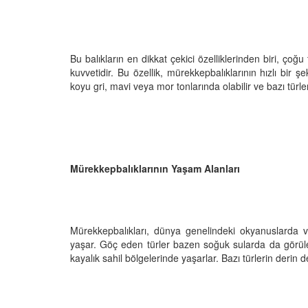
25
22.08.2025
lileri: Yunuslar,
Denizlerde İklim Krizi:
ve Fokların Dünyası
Canlılar Tehlike Altın
Bu balıkların en dikkat çekici özelliklerinden biri, çoğ
25
19.08.2025
kuvvetidir. Bu özellik, mürekkepbalıklarının hızlı bir ş
koyu gri, mavi veya mor tonlarında olabilir ve bazı türl
Mürekkepbalıklarının Yaşam Alanları
Mürekkepbalıkları, dünya genelindeki okyanuslarda v
yaşar. Göç eden türler bazen soğuk sularda da görülebi
kayalık sahil bölgelerinde yaşarlar. Bazı türlerin derin 