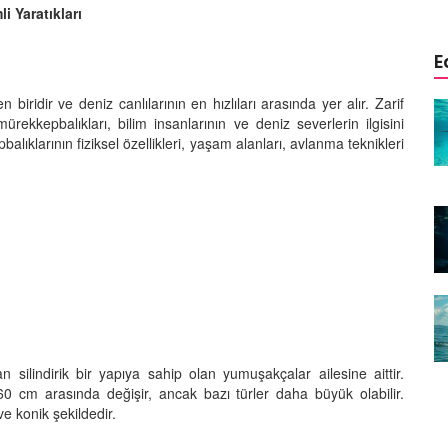
i Yaratıkları
E
 biridir ve deniz canlılarının en hızlıları arasında yer alır. Zarif
enilenme
İnsan ve Deniz Canlıları İlişkisi:
 mürekkepbalıkları, bilim insanlarının ve deniz severlerin ilgisini
sıl
Efsanelerden Günümüze
lıklarının fiziksel özellikleri, yaşam alanları, avlanma teknikleri
17.08.2025
Yelkovan Yengecinin Sualtı Avı:
Canlılar:
Mercanların ve Diğer Deniz
esi
Canlılarının Zekası
18.03.2024
Denizanasının Ölümcül
 Söz
Dokunuşu: İlginç Biyolojisi ve
Tehlikeleri
18.03.2024
n silindirik bir yapıya sahip olan yumuşakçalar ailesine aittir.
0 cm arasında değişir, ancak bazı türler daha büyük olabilir.
ral
rın Büyük
Mercan Resiflerinin Gelişen
ve konik şekildedir.
Tehlikeleri: Isınma, Asitlenme
ve Kirlilik