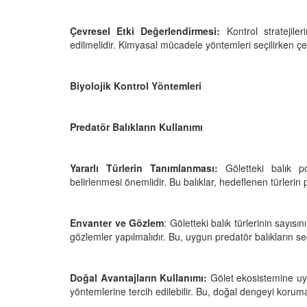
çeşitleri
rlenmesi ve Tedavi
01.01.2024
i
Çevresel Etki Değerlendirmesi:
Kontrol stratejile
edilmelidir. Kimyasal mücadele yöntemleri seçilirken çevr
24
Balıkların ihtiyaçları
oksijen düzeylerini k
için alınabilecek önle
Biyolojik Kontrol Yöntemleri
01.01.2024
Predatör Balıkların Kullanımı
Yararlı Türlerin Tanımlanması:
Göletteki balık p
belirlenmesi önemlidir. Bu balıklar, hedeflenen türleri
Envanter ve Gözlem
: Göletteki balık türlerinin sayısı
gözlemler yapılmalıdır. Bu, uygun predatör balıkların s
Doğal Avantajların Kullanımı:
Gölet ekosistemine uyg
yöntemlerine tercih edilebilir. Bu, doğal dengeyi korum