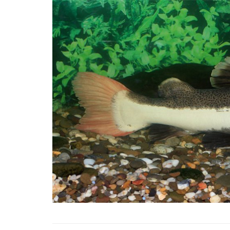
Zehirli Balık Cinsleri 
Daha Önce Duymadığı
Bilgi
22.05.2020
Yunuslar Hakkında Bi
Gereken 10 İlginç Bilgi
22.05.2020
Türkçe Balık İsimleri v
Anlamları
22.05.2020
Japon Balıkları Hakkın
İlginç Bilgi
22.05.2020