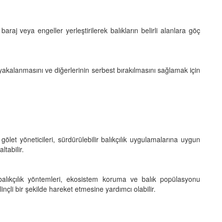
baraj veya engeller yerleştirilerek balıkların belirli alanlara göç
rin yakalanmasını ve diğerlerinin serbest bırakılmasını sağlamak için
 gölet yöneticileri, sürdürülebilir balıkçılık uygulamalarına uygun
ltabilir.
balıkçılık yöntemleri, ekosistem koruma ve balık popülasyonu
inçli bir şekilde hareket etmesine yardımcı olabilir.