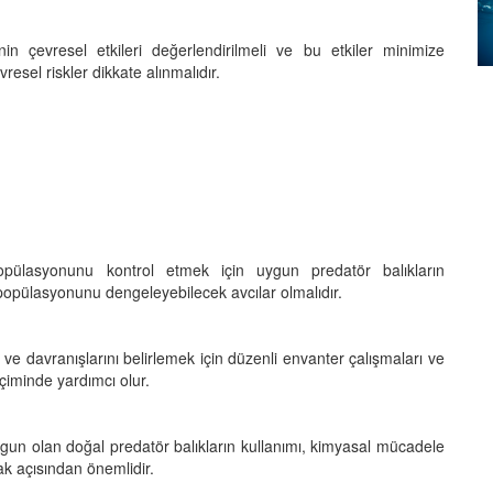
aktiviteleri ve sağlığı
üzerindeki etkileri
rinin çevresel etkileri değerlendirilmeli ve bu etkiler minimize
01.01.2024
esel riskler dikkate alınmalıdır.
na uygun
orumak
Güneş ışığı ve günün farklı
mler
saatlerindeki doğal
aydınlatmanın balıkların
aktivite seviyeleri üzerindeki
etkileri
01.01.2024
opülasyonunu kontrol etmek için uygun predatör balıkların
n popülasyonunu dengeleyebilecek avcılar olmalıdır.
nı ve davranışlarını belirlemek için düzenli envanter çalışmaları ve
eçiminde yardımcı olur.
un olan doğal predatör balıkların kullanımı, kimyasal mücadele
ak açısından önemlidir.