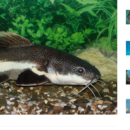
Hakkında
Zehirli Balık Cinsleri Hakkında
nız 10
Daha Önce Duymadığınız 10
Bilgi
22.05.2020
lmeniz
Yunuslar Hakkında Bilmeniz
Gereken 10 İlginç Bilgi
22.05.2020
e
Türkçe Balık İsimleri ve
Anlamları
22.05.2020
da 15
Japon Balıkları Hakkında 15
İlginç Bilgi
22.05.2020