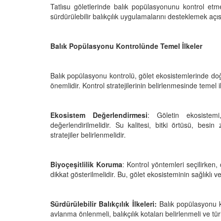
Tatlısu göletlerinde balık popülasyonunu kontrol etm
sürdürülebilir balıkçılık uygulamalarını desteklemek açıs
Balık Popülasyonu Kontrolünde Temel İlkeler
zası: Unutkan Mı Yoksa
Balıkların görsel fonks
güçlendiren besin ma
ve takviyeler
24
Balık popülasyonu kontrolü, gölet ekosistemlerinde doğ
01.01.2024
önemlidir. Kontrol stratejilerinin belirlenmesinde temel il
 Havanın Altında
alma Yetenekleri
Balıkların görsel kon
artırmak için uygun bi
24
Ekosistem Değerlendirmesi
: Göletin ekosistemi
düzenlemeleri
değerlendirilmelidir. Su kalitesi, bitki örtüsü, besi
01.01.2024
hı: Genetik Mühendislik
stratejiler belirlenmelidir.
ürlerini Geliştirme
Balıklar için doğal di
24
ve avantajları
Biyoçeşitlilik Koruma
: Kontrol yöntemleri seçilirken
dikkat gösterilmelidir. Bu, gölet ekosisteminin sağlıklı 
01.01.2024
 Yaşayan Balıkların
a Hayatta Kalma
ri
Balıkların doğal avcılı
Sürdürülebilir Balıkçılık İlkeleri:
Balık popülasyonu kon
davranışlarını deste
24
avlanma önlenmeli, balıkçılık kotaları belirlenmeli ve t
amacıyla kullanılan c