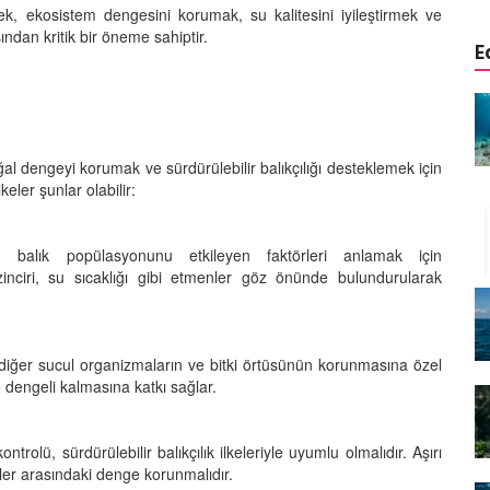
ek, ekosistem dengesini korumak, su kalitesini iyileştirmek ve
ından kritik bir öneme sahiptir.
E
iyonlarını
Balıkların solunum sistemlerinin
ddeleri
anatomik ve fizyolojik
özellikleri
al dengeyi korumak ve sürdürülebilir balıkçılığı desteklemek için
01.01.2024
keler şunlar olabilir:
forunu
Balıkların doğal avcılık
tki
davranışlarını destekleyen
, balık popülasyonunu etkileyen faktörleri anlamak için
oyuncaklar ve düzenlemeler
n zinciri, su sıcaklığı gibi etmenler göz önünde bulundurularak
01.01.2024
yetin önemi
Balıkların doğal av alanlarının
akvaryum düzenlemelerinde
, diğer sucul organizmaların ve bitki örtüsünün korunmasına özel
taklit edilmesi
ve dengeli kalmasına katkı sağlar.
01.01.2024
k
trolü, sürdürülebilir balıkçılık ilkeleriyle uyumlu olmalıdır. Aşırı
klemek
Işık spektrumunun ve
ürler arasındaki denge korunmalıdır.
anlı yem
parlaklığın balıkların renkleri,