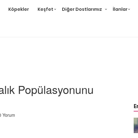
Köpekler
Keşfet
Diğer Dostlarımız
İlanlar
Balık Popülasyonunu
E
0 Yorum
m Balığı
En Popüler 16 Akvaryum Balığı
22.05.2020