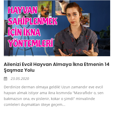
Ailenizi Evcil Hayvan Almaya İkna Etmenin 14
Şaşmaz Yolu
23.05.2020
Derdinize derman olmaya geldik! Uzun zamandır eve evcil
hayvan almak istiyor ama ikna kısmında “Masraflıdır o, sen
bakmazsın ona, ev pislenir, kokar o şimdi” minvalinde
cümleleri duymaktan öteye geçem...