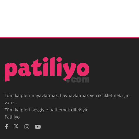
Tüm kalpleri miyavlatmak, havhavlatmak ve cikcikletmek için
varız..
Tüm kalpleri sevgiyle patilemek dileğiyle.
Patiliyo