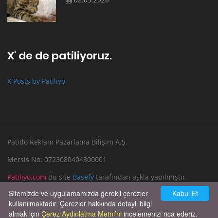
X' de de patiliyoruz.
X Posts by Patiliyo
Patido Reklam Pazarlama Bilişim A.Ş.
Mersis No: 0723080404300001
Patiliyo.com
Bu site
Basefy
tarafından aşkla yapılmıştır.
Sitemizde ve uygulamamızda gerekli çerezler
Kabul Et
Reklam Verin
Bize Yazın
kullanılmaktadır. Çerezler hakkında detaylı bilgi
almak için
Çerez Aydınlatma Metni’ni
incelemenizi rica ederiz.