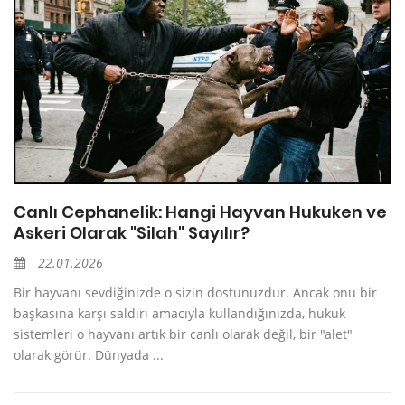
Canlı Cephanelik: Hangi Hayvan Hukuken ve
Askeri Olarak "Silah" Sayılır?
22.01.2026
Bir hayvanı sevdiğinizde o sizin dostunuzdur. Ancak onu bir
başkasına karşı saldırı amacıyla kullandığınızda, hukuk
sistemleri o hayvanı artık bir canlı olarak değil, bir "alet"
olarak görür. Dünyada ...