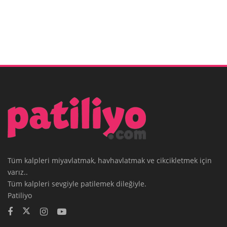
Tüm kalpleri miyavlatmak, havhavlatmak ve cikcikletmek için
varız..
Tüm kalpleri sevgiyle patilemek dileğiyle.
Patiliyo