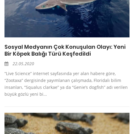
Sosyal Medyanın Çok Konuşulan Olayı: Yeni
Bir Köpek Balığı Türü Keşfedildi
22.05.2020
“Live Science” internet sayfasında yer alan habere göre,
“Zootaxa” dergisinde yayımlanan çalışmada, Floridalı bilim
insanları, “Squalus clarkae” ya da “Genie’s dogfish” adı verilen
büyük gözlü yeni bi...