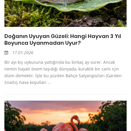
Doğanın Uyuyan Güzeli: Hangi Hayvan 3 Yıl
Boyunca Uyanmadan Uyur?
17.01.2026
Bir ayı kış uykusuna yattığında bu birkaç ay sürer. Ancak
nemin hayati önem taşıdığı dünyada, kuraklık bir canlı için
ölüm demektir. İşte bu yüzden Bahçe Salyangozları (Garden
Snails), hava koşulları ...