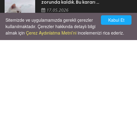
zorunda kaldık. Bu kararı ...
17.05.2026
Sitemizde ve uygulamamızda gerekli çerezler
Kabul Et
kullanılmaktadır. Çerezler hakkında detaylı bilgi
almak için
Çerez Aydınlatma Metni’ni
incelemenizi rica ederiz.
Cok huysal asla tırmalama huyu yok yeni
kısırlastırdım tuvalet egitimi de var
kumundan baska yere ya...
02.03.2026
X' de de patiliyoruz.
X Posts by Patiliyo