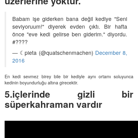
üzerlerine yoktur.
Babam işe giderken bana değil kediye "Seni
seviyoruum!" diyerek evden çıktı. Bir hafta
önce "eve kedi gelirse ben giderim." diyordu.
#????
— ☾pieta (@quatschenmachen)
December 8,
2016
En kedi sevmez birey bile bir kediyle aynı ortamı soluyunca
kedinin boyundurluğu altına girecektir.
5.içlerinde gizli bir
süperkahraman vardır