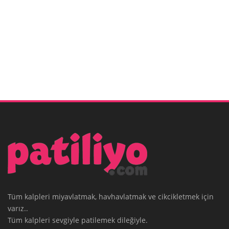
Tüm kalpleri miyavlatmak, havhavlatmak ve cikcikletmek için
varız..
Tüm kalpleri sevgiyle patilemek dileğiyle.
Patiliyo