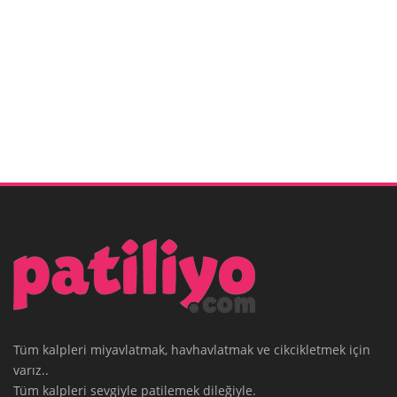
Tüm kalpleri miyavlatmak, havhavlatmak ve cikcikletmek için
varız..
Tüm kalpleri sevgiyle patilemek dileğiyle.