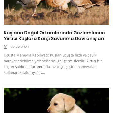
Kuşların Doğal Ortamlarında Gözlemlenen
Yırtıcı Kuşlara Karşı Savunma Davranışları
22.12.2023
Uçuşta Manevra Kabiliyeti: Kuşlar, uçuşta hızlı ve çevik
hareket edebilme yeteneklerini geliştirmişlerdir. Yırtıcı bir
kuşun saldırısı durumunda, av kuşu çeşitli manevralar
kullanarak saldırıyı sav...