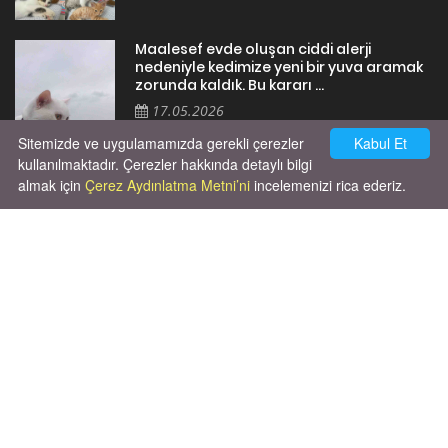
Maalesef evde oluşan ciddi alerji
nedeniyle kedimize yeni bir yuva aramak
zorunda kaldık. Bu kararı ...
17.05.2026
Sitemizde ve uygulamamızda gerekli çerezler
Kabul Et
kullanılmaktadır. Çerezler hakkında detaylı bilgi
almak için
Çerez Aydınlatma Metni’ni
incelemenizi rica ederiz.
Cok huysal asla tırmalama huyu yok yeni
kısırlastırdım tuvalet egitimi de var
kumundan baska yere ya...
02.03.2026
X' de de patiliyoruz.