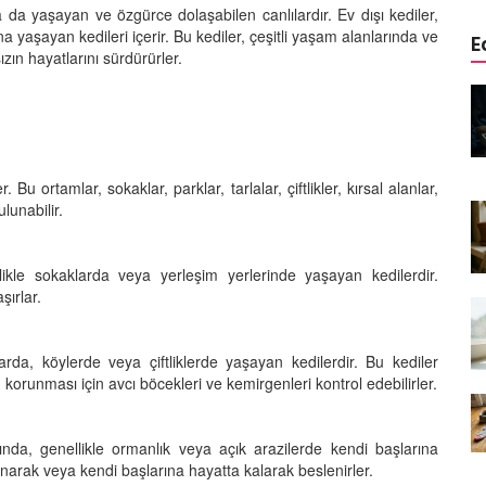
a da yaşayan ve özgürce dolaşabilen canlılardır. Ev dışı kediler,
a yaşayan kedileri içerir. Bu kediler, çeşitli yaşam alanlarında ve
E
zın hayatlarını sürdürürler.
edinizle
Sarman Kediler Neden
Yaratıcı
“Yaramaz”? Kısa Bir Blog
25.09.2025
. Bu ortamlar, sokaklar, parklar, tarlalar, çiftlikler, kırsal alanlar,
Kediler Neden Dört Ayak
lunabilir.
 Mama mı,
Üzerine Düşer? Evrimsel
ı ve
Adaptasyon
22.09.2025
ikle sokaklarda veya yerleşim yerlerinde yaşayan kedilerdir.
şırlar.
Kedilerin Bıyıkları Neden Bu
rde Ayrılık
Kadar Önemli? Evrimsel İşlevleri
temleri
22.09.2025
larda, köylerde veya çiftliklerde yaşayan kedilerdir. Bu kediler
ının korunması için avcı böcekleri ve kemirgenleri kontrol edebilirler.
Kışın Tekir Kedi Bakımı: Soğuk
en
Havada Kediniz İçin 13 Önemli
rimsel Bir
İpucu
nda, genellikle ormanlık veya açık arazilerde kendi başlarına
lanarak veya kendi başlarına hayatta kalarak beslenirler.
19.09.2025