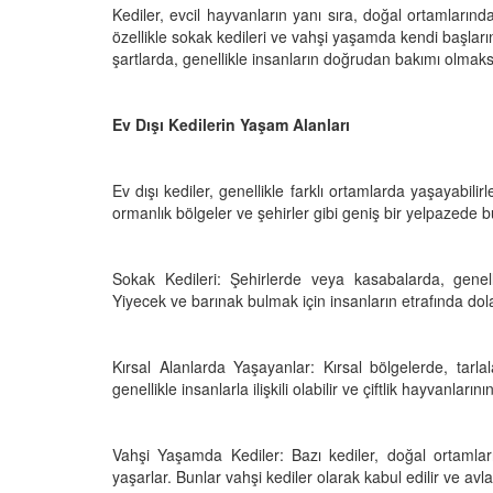
Kediler, evcil hayvanların yanı sıra, doğal ortamlarınd
özellikle sokak kedileri ve vahşi yaşamda kendi başların
şartlarda, genellikle insanların doğrudan bakımı olmaksı
den Sahiplerine Ölü
Kedi Oyunları: "Evde K
tirir? Gerçek Şok
Oynayabileceğiniz 10 
Ev Dışı Kedilerin Yaşam Alanları
Aktivite"
25
11.10.2025
Ev dışı kediler, genellikle farklı ortamlarda yaşayabilirler
ormanlık bölgeler ve şehirler gibi geniş bir yelpazede bu
h Olunca Gerçekten
Kedi Beslenmesi: "Çiğ
mu?
Kuru Mama mı? Artılar
Eksileri"
25
Sokak Kedileri: Şehirlerde veya kasabalarda, genell
11.10.2025
Yiyecek ve barınak bulmak için insanların etrafında dola
nin Genetik Sırrı:
Farklı Renk Gözleri
Kedi Psikolojisi: Kedile
Kaygısı ve Çözüm Yön
Kırsal Alanlarda Yaşayanlar: Kırsal bölgelerde, tarla
25
11.10.2025
genellikle insanlarla ilişkili olabilir ve çiftlik hayvanlar
liği: Evde Kediler İçin
Kediler Zamanla Ned
 Yaygın Bitki
Mırlamaya Başladı? Ev
Vahşi Yaşamda Kediler: Bazı kediler, doğal ortamları
Bakış
yaşarlar. Bunlar vahşi kediler olarak kabul edilir ve av
25