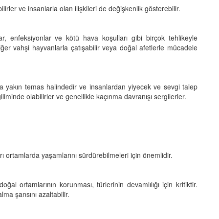
ilirler ve insanlarla olan ilişkileri de değişkenlik gösterebilir.
lar, enfeksiyonlar ve kötü hava koşulları gibi birçok tehlikeyle
diğer vahşi hayvanlarla çatışabilir veya doğal afetlerle mücadele
arla yakın temas halindedir ve insanlardan yiyecek ve sevgi talep
liminde olabilirler ve genellikle kaçınma davranışı sergilerler.
rı ortamlarda yaşamlarını sürdürebilmeleri için önemlidir.
l ortamlarının korunması, türlerinin devamlılığı için kritiktir.
alma şansını azaltabilir.