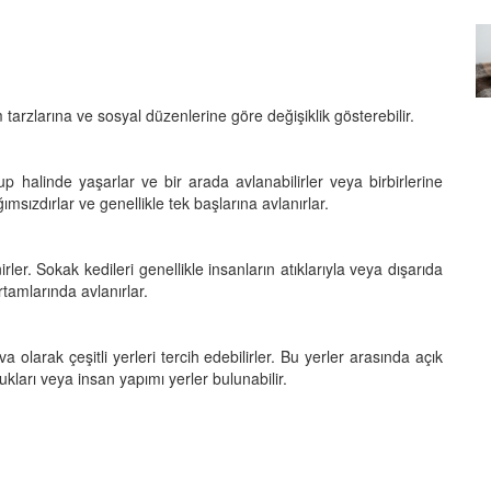
Özel Bir Bağ: Tekir Kedilerle
emez"?
Kurulan Derin Dostlukların
el
Psikolojisi
15.09.2025
 tarzlarına ve sosyal düzenlerine göre değişiklik gösterebilir.
rup halinde yaşarlar ve bir arada avlanabilirler veya birbirlerine
ğımsızdırlar ve genellikle tek başlarına avlanırlar.
ler. Sokak kedileri genellikle insanların atıklarıyla veya dışarıda
tamlarında avlanırlar.
 olarak çeşitli yerleri tercih edebilirler. Bu yerler arasında açık
kları veya insan yapımı yerler bulunabilir.