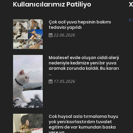
Kullanıcılarımız Patiliyo
X
X 
Çok acil yuva hepsinin bakımı
tedavisi yapıldı
22.06.2026
Maalesef evde oluşan ciddi alerji
nedeniyle kedimize yeni bir yuva
aramak zorunda kaldık. Bu kararı
...
17.05.2026
Cok huysal asla tırmalama huyu
yok yeni kısırlastırdım tuvalet
egitimi de var kumundan baska
yere ya...