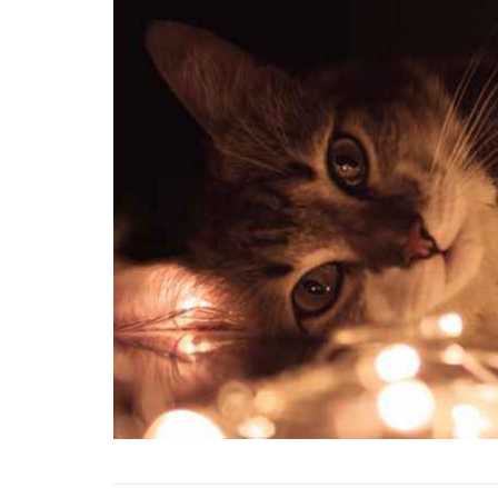
Tüm İnsanların Ders Ç
Gereken 26 Hayvanse
22.05.2020
Anne Kedi Yavrusunu
Reddeder ve Terk Ede
22.05.2020
Evde Beslenebilecek En
Küçük Kedi Cinsi
22.05.2020
Yavru Kedilerde Pire N
Temizlenir?
22.05.2020