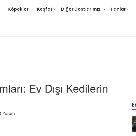
Köpekler
Keşfet
Diğer Dostlarımız
İlanlar
ları: Ev Dışı Kedilerin
E
0 Yorum
r ve
Gri Kedi Cinsleri: 14 Tür ve
Özellikleri
26.05.2020