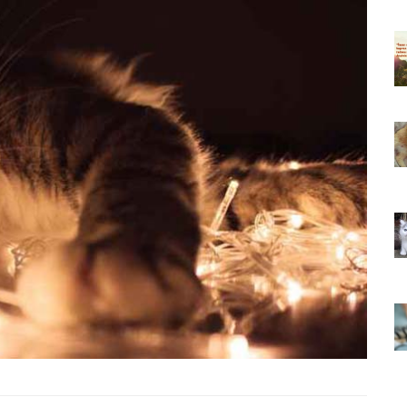
ıkarması
Tüm İnsanların Ders Çıkarması
ver Söz
Gereken 26 Hayvansever Söz
22.05.2020
 Neden
Anne Kedi Yavrusunu Neden
r?
Reddeder ve Terk Eder?
22.05.2020
 Tatlı 21
Evde Beslenebilecek En Tatlı 21
Küçük Kedi Cinsi
22.05.2020
asıl
Yavru Kedilerde Pire Nasıl
Temizlenir?
22.05.2020