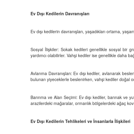
05.10.2025
r'da Kedilerin Kutsal
Ev Dışı Kedilerin Davranışları
ılardan Yasalara
Kediler Neden "Eğitil
Büyülü Dünyası
Vahşi Atalarına Bilims
Yolculuk
25
Ev dışı kedilerin davranışları, yaşadıkları ortama, yaşam
03.10.2025
Sosyal İlişkiler: Sokak kedileri genellikle sosyal bir g
yardımcı olabilirler. Vahşi kediler ise genellikle daha ba
Avlanma Davranışları: Ev dışı kediler, avlanarak beslenir
bulunan yiyeceklerle beslenirken, vahşi kediler doğal or
Barınma ve Alan Seçimi: Ev dışı kediler, barınak ve yuva
arazilerdeki mağaralar, ormanlık bölgelerdeki ağaç kovu
Ev Dışı Kedilerin Tehlikeleri ve İnsanlarla İlişkileri