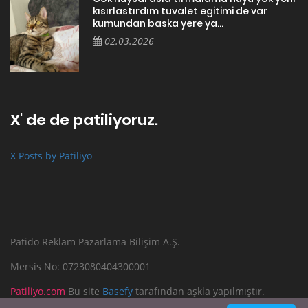
kısırlastırdım tuvalet egitimi de var
kumundan baska yere ya...
02.03.2026
X' de de patiliyoruz.
X Posts by Patiliyo
Patido Reklam Pazarlama Bilişim A.Ş.
Mersis No: 0723080404300001
Patiliyo.com
Bu site
Basefy
tarafından aşkla yapılmıştır.