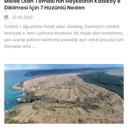
Melek Olan Tombili’nin Heykelinin Kadıköy’e
Dikilmesi İçin 7 Hüzünlü Neden
22.05.2020
Tombili 1 Ağustos’ta melek oldu…Kadıköy, Ziverbey’in tombik
kedisiydi o. Nev-i şahsına münhasır bir miyav olan tombilimiz,
yan uzanıp patisini kaldırıma yasladığı aşırı rahat pozuyla tüm
dünyada ünlü ...