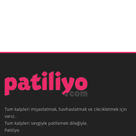
Tüm kalpleri miyavlatmak, havhavlatmak ve cikcikletmek için
varız..
Tüm kalpleri sevgiyle patilemek dileğiyle.
Patiliyo