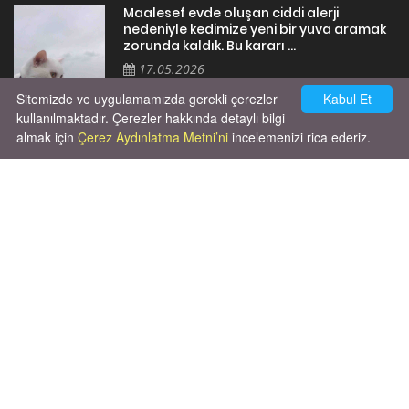
Maalesef evde oluşan ciddi alerji
nedeniyle kedimize yeni bir yuva aramak
zorunda kaldık. Bu kararı ...
17.05.2026
Sitemizde ve uygulamamızda gerekli çerezler
Kabul Et
kullanılmaktadır. Çerezler hakkında detaylı bilgi
almak için
Çerez Aydınlatma Metni’ni
incelemenizi rica ederiz.
Cok huysal asla tırmalama huyu yok yeni
kısırlastırdım tuvalet egitimi de var
kumundan baska yere ya...
02.03.2026
X' de de patiliyoruz.
X Posts by Patiliyo