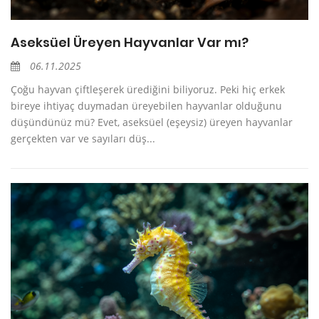
Aseksüel Üreyen Hayvanlar Var mı?
06.11.2025
Çoğu hayvan çiftleşerek ürediğini biliyoruz. Peki hiç erkek
bireye ihtiyaç duymadan üreyebilen hayvanlar olduğunu
düşündünüz mü? Evet, aseksüel (eşeysiz) üreyen hayvanlar
gerçekten var ve sayıları düş...