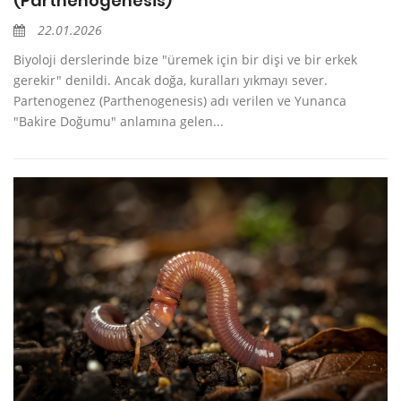
(Parthenogenesis)
22.01.2026
Biyoloji derslerinde bize "üremek için bir dişi ve bir erkek
gerekir" denildi. Ancak doğa, kuralları yıkmayı sever.
Partenogenez (Parthenogenesis) adı verilen ve Yunanca
"Bakire Doğumu" anlamına gelen...