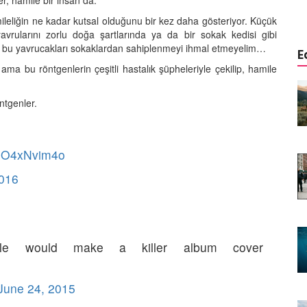
r, hamile bir insan da.
mileliğin ne kadar kutsal olduğunu bir kez daha gösteriyor. Küçük
vrularını zorlu doğa şartlarında ya da bir sokak kedisi gibi
m bu yavrucakları sokaklardan sahiplenmeyi ihmal etmeyelim…
E
 ama bu röntgenlerin çeşitli hastalık şüpheleriyle çekilip, hamile
istemi:
Aşağısı Neresi? Hangi Canlılar
r Önce
Yerçekimini Hissetmez veya
öntgenler.
Umursamaz?
09.01.2026
m/2O4xNvim4o
Yaşar:
Biyolojik Radar: Hangi
enen Tek
Hayvanlar Elektriği "Görür"?
2016
08.01.2026
Görünmeyeni Görenler: Hangi
rsiyonu?
Hayvanlar Ultraviyole (UV) Işığı
n Banka
Görür?
tle would make a killer album cover
07.01.2026
June 24, 2015
Doğanın Hatası mı, Mucizesi mi?
yi "Delik
Hangi Hayvanlar İki Başlı Doğar?