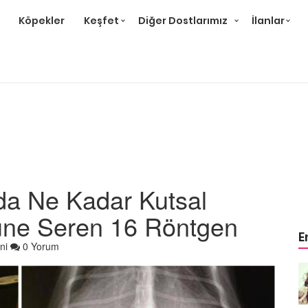
Köpekler
Keşfet
Diğer Dostlarımız
İlanlar
ıda Ne Kadar Kutsal
ne Seren 16 Röntgen
E
ni
0 Yorum
Örnek
Tüm Sanatçılarımıza Örnek
Olması Gereken 23
Hayvansever Ünlü