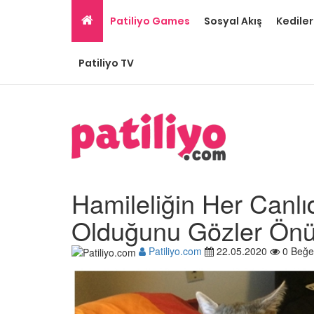
Patiliyo Games
Sosyal Akış
Kediler
Patiliyo TV
Hamileliğin Her Canl
Olduğunu Gözler Önü
Patiliyo.com
22.05.2020
0 Beğe
Tüm Sanatçılarımıza 
Olması Gereken 23
Hayvansever Ünlü