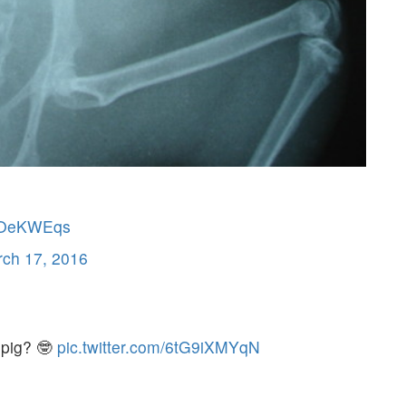
uuOeKWEqs
ch 17, 2016
 pig? 🤓
pic.twitter.com/6tG9iXMYqN