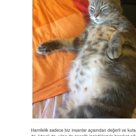
22.05.2020
Kedi Seven Kadınların
Harikası Olduğunun 15
22.05.2020
Türkiye'de Pitbull Be
Yasal mı? 2025 Günce
Yasalar ve Cezalar
30.10.2025
Havaalanında 1 Hafta
Bekletilen Kimsenin
Sahiplenmediği Kutud
Ne Çıkıyor
22.05.2020
Türkiye’deki Hayvan
Hastaneleri ve İletişim 
Hamilelik sadece biz insanlar açısından değerli ve kutsa
20.05.2020