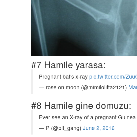
#7 Hamile yarasa:
Pregnant bat's x-ray
pic.twitter.com/Z
— rose.on.moon (@mimilolitta2121)
Mar
#8 Hamile gine domuzu:
Ever see an X-ray of a pregnant Guinea
— ️️️P (@pit_gang)
June 2, 2016