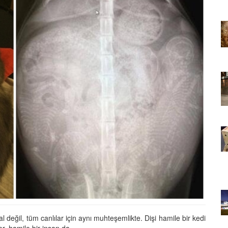
22.05.2020
 Bir Dünya
Kedi Seven Kadınların Bir Dünya
 Kanıtı
Harikası Olduğunun 15 Kanıtı
22.05.2020
slemek
Türkiye'de Pitbull Beslemek
l Durum,
Yasal mı? 2025 Güncel Durum,
Yasalar ve Cezalar
30.10.2025
 Boyunca
Havaalanında 1 Hafta Boyunca
Bekletilen Kimsenin
an Bakın
Sahiplenmediği Kutudan Bakın
Ne Çıkıyor
22.05.2020
Türkiye’deki Hayvan
Bilgileri
Hastaneleri ve İletişim Bilgileri
l değil, tüm canlılar için aynı muhteşemlikte. Dişi hamile bir kedi
20.05.2020