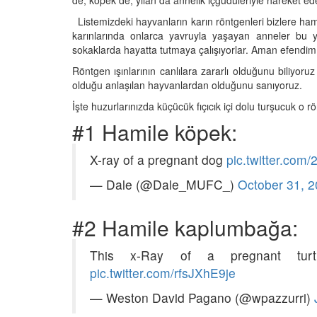
de, köpek de, yılan da annelik içgüdüleriyle hareket ede
Listemizdeki hayvanların karın röntgenleri bizlere ha
karınlarında onlarca yavruyla yaşayan anneler bu ya
sokaklarda hayatta tutmaya çalışıyorlar. Aman efendi
Röntgen ışınlarının canlılara zararlı olduğunu biliyoruz
olduğu anlaşılan hayvanlardan olduğunu sanıyoruz.
u Efsane: Domuzlar
Doğanın Erken Uyarı S
 Kötü mü Kokar?
Tsunamiden Dakikala
İşte huzurlarınızda küçücük fıçıcık içi dolu turşucuk o r
Kaçan Hayvanlar
26
#1 Hamile köpek:
12.01.2026
n Göremediği
X-ray of a pregnant dog
pic.twitter.co
r: Hangi Hayvanın
Kıyamet Kopsa Bile O 
ktur?
Nükleer Bombaya Dir
— Dale (@Dale_MUFC_)
October 31, 
Hayvan
26
12.01.2026
#2 Hamile kaplumbağa:
k, Sorun Yok: Hangi
ın Kemiği Bulunmaz?
Hırsızlığın Maymun Ve
Maymunlar Gerçekte
This x-Ray of a pregnant tur
26
Soyabilir mi?
pic.twitter.com/rfsJXhE9je
12.01.2026
ynadaki Yansıması:
— Weston David Pagano (@wpazzurri)
vanın Kalbi Sağdadır?
Büyük Firar: Hapishane