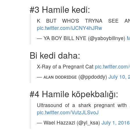
26
Açarak" Terk Eden Ha
#3 Hamile kedi:
Hangisidir?
nin Gerçek
09.01.2026
K BUT WHO'S TRYNA SEE A
ı: Mamutlar Öldü,
atta Kaldı?
pic.twitter.com/iJCNY4hJRw
Masum Kuryeler: Uyu
26
Kaçakçılığında Kullan
— YA BOY BILL NYE (@yaboybillnye)
M
Hayvanlar
09.01.2026
Bi kedi daha:
X-Ray of a Pregnant Cat
pic.twitter.co
— ᴀʟᴀɴ ᴅᴏᴅʀɪᴅɢᴇ (@ppdoddy)
July 10,
#4 Hamile köpekbalığı:
Ultrasound of a shark pregnant with
pic.twitter.com/VutzJLSvoJ
— Wael Hazzazi (@yl_ksa)
July 1, 2016