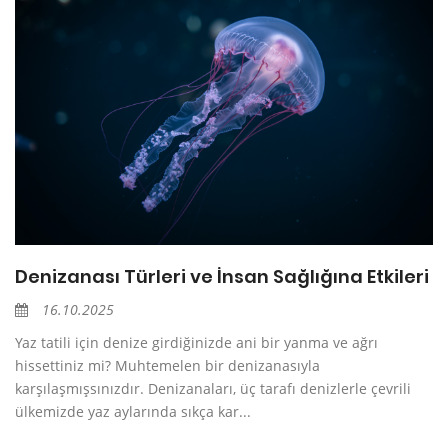
Denizanası Türleri ve İnsan Sağlığına Etkileri
16.10.2025
Yaz tatili için denize girdiğinizde ani bir yanma ve ağrı
hissettiniz mi? Muhtemelen bir denizanasıyla
karşılaşmışsınızdır. Denizanaları, üç tarafı denizlerle çevrili
ülkemizde yaz aylarında sıkça kar...