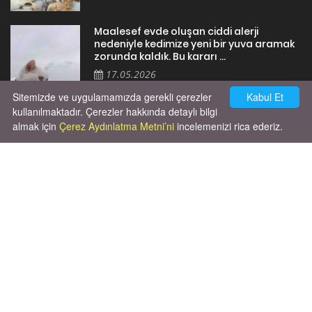
Maalesef evde oluşan ciddi alerji
nedeniyle kedimize yeni bir yuva aramak
zorunda kaldık. Bu kararı ...
17.05.2026
Sitemizde ve uygulamamızda gerekli çerezler
Kabul Et
kullanılmaktadır. Çerezler hakkında detaylı bilgi
almak için
Çerez Aydınlatma Metni’ni
incelemenizi rica ederiz.
Cok huysal asla tırmalama huyu yok yeni
kısırlastırdım tuvalet egitimi de var
kumundan baska yere ya...
02.03.2026
X' de de patiliyoruz.