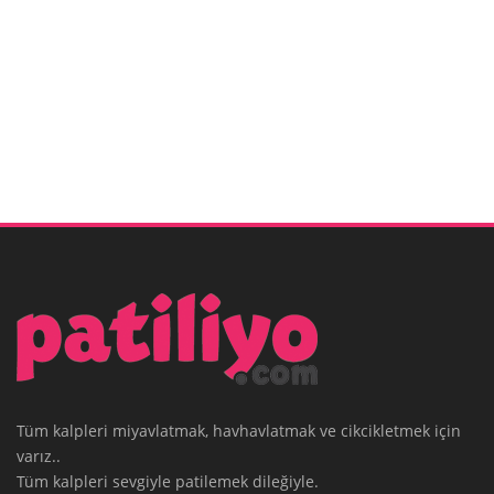
Tüm kalpleri miyavlatmak, havhavlatmak ve cikcikletmek için
varız..
Tüm kalpleri sevgiyle patilemek dileğiyle.