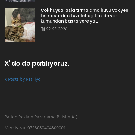
Cok huysal asla tırmalama huyu yok yeni
kısırlastırdım tuvalet egitimi de var
kumundan baska yere ya...
02.03.2026
X' de de patiliyoruz.
X Posts by Patiliyo
Patido Reklam Pazarlama Bilişim A.Ş.
Mersis No: 0723080404300001