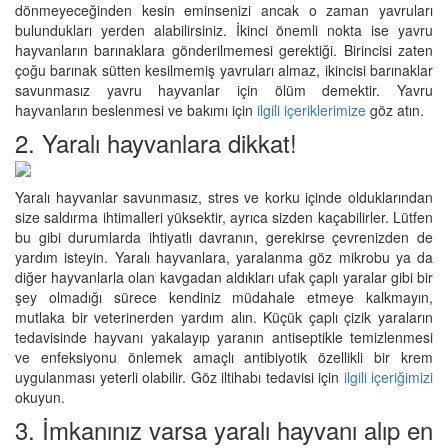
dönmeyeceğinden kesin eminsenizi ancak o zaman yavruları
bulundukları yerden alabilirsiniz. İkinci önemli nokta ise yavru
hayvanların barınaklara gönderilmemesi gerektiği. Birincisi zaten
çoğu barınak sütten kesilmemiş yavruları almaz, ikincisi barınaklar
savunmasız yavru hayvanlar için ölüm demektir. Yavru
hayvanların beslenmesi ve bakımı için
ilgili içeriklerimize
göz atın.
2. Yaralı hayvanlara dikkat!
Yaralı hayvanlar savunmasız, stres ve korku içinde olduklarından
size saldırma ihtimalleri yüksektir, ayrıca sizden kaçabilirler. Lütfen
bu gibi durumlarda ihtiyatlı davranın, gerekirse çevrenizden de
yardım isteyin. Yaralı hayvanlara, yaralanma göz mikrobu ya da
diğer hayvanlarla olan kavgadan aldıkları ufak çaplı yaralar gibi bir
şey olmadığı sürece kendiniz müdahale etmeye kalkmayın,
mutlaka bir veterinerden yardım alın. Küçük çaplı çizik yaraların
tedavisinde hayvanı yakalayıp yaranın antiseptikle temizlenmesi
ve enfeksiyonu önlemek amaçlı antibiyotik özellikli bir krem
uygulanması yeterli olabilir. Göz iltihabı tedavisi için
ilgili içeriğimizi
okuyun.
3. İmkanınız varsa yaralı hayvanı alıp en