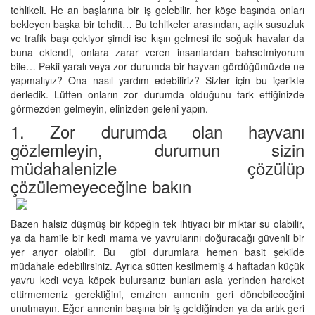
tehlikeli. He an başlarına bir iş gelebilir, her köşe başında onları
bekleyen başka bir tehdit… Bu tehlikeler arasından, açlık susuzluk
ve trafik başı çekiyor şimdi ise kışın gelmesi ile soğuk havalar da
buna eklendi, onlara zarar veren insanlardan bahsetmiyorum
bile… Pekii yaralı veya zor durumda bir hayvan gördüğümüzde ne
yapmalıyız? Ona nasıl yardım edebiliriz? Sizler için bu içerikte
derledik. Lütfen onların zor durumda olduğunu fark ettiğinizde
görmezden gelmeyin, elinizden geleni yapın.
1. Zor durumda olan hayvanı
gözlemleyin, durumun sizin
müdahalenizle çözülüp
çözülemeyeceğine bakın
Bazen halsiz düşmüş bir köpeğin tek ihtiyacı bir miktar su olabilir,
ya da hamile bir kedi mama ve yavrularını doğuracağı güvenli bir
yer arıyor olabilir. Bu gibi durumlara hemen basit şekilde
müdahale edebilirsiniz. Ayrıca sütten kesilmemiş 4 haftadan küçük
yavru kedi veya köpek bulursanız bunları asla yerinden hareket
ettirmemeniz gerektiğini, emziren annenin geri dönebileceğini
unutmayın. Eğer annenin başına bir iş geldiğinden ya da artık geri