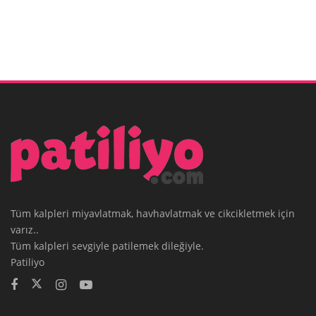
Tüm kalpleri miyavlatmak, havhavlatmak ve cikcikletmek için
varız..
Tüm kalpleri sevgiyle patilemek dileğiyle.
Patiliyo