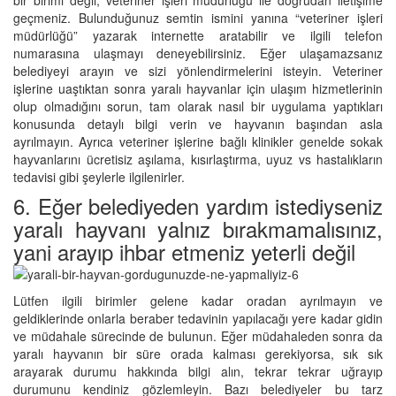
geçmeniz. Bulunduğunuz semtin ismini yanına “veteriner işleri
müdürlüğü” yazarak internette aratabilir ve ilgili telefon
numarasına ulaşmayı deneyebilirsiniz. Eğer ulaşamazsanız
belediyeyi arayın ve sizi yönlendirmelerini isteyin. Veteriner
işlerine uaştıktan sonra yaralı hayvanlar için ulaşım hizmetlerinin
olup olmadığını sorun, tam olarak nasıl bir uygulama yaptıkları
konusunda detaylı bilgi verin ve hayvanın başından asla
ayrılmayın. Ayrıca veteriner işlerine bağlı klinikler genelde sokak
hayvanlarını ücretisiz aşılama, kısırlaştırma, uyuz vs hastalıkların
tedavisi gibi şeylerle ilgilenirler.
6. Eğer belediyeden yardım istediyseniz
yaralı hayvanı yalnız bırakmamalısınız,
yani arayıp ihbar etmeniz yeterli değil
Lütfen ilgili birimler gelene kadar oradan ayrılmayın ve
geldiklerinde onlarla beraber tedavinin yapılacağı yere kadar gidin
ve müdahale sürecinde de bulunun. Eğer müdahaleden sonra da
yaralı hayvanın bir süre orada kalması gerekiyorsa, sık sık
arayarak durumu hakkında bilgi alın, tekrar tekrar uğrayıp
durumunu kendiniz gözlemleyin. Bazı belediyeler bu tarz