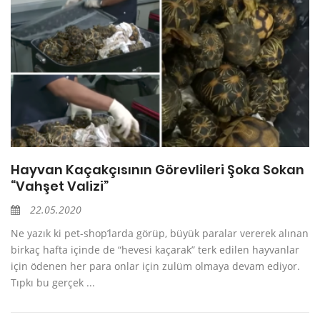
Hayvan Kaçakçısının Görevlileri Şoka Sokan
“Vahşet Valizi”
22.05.2020
Ne yazık ki pet-shop’larda görüp, büyük paralar vererek alınan
birkaç hafta içinde de “hevesi kaçarak” terk edilen hayvanlar
için ödenen her para onlar için zulüm olmaya devam ediyor.
Tıpkı bu gerçek ...