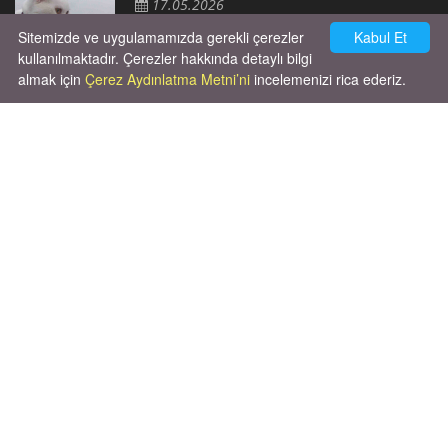
17.05.2026
Sitemizde ve uygulamamızda gerekli çerezler
Kabul Et
kullanılmaktadır. Çerezler hakkında detaylı bilgi
almak için
Çerez Aydınlatma Metni’ni
incelemenizi rica ederiz.
Cok huysal asla tırmalama huyu yok yeni
kısırlastırdım tuvalet egitimi de var
kumundan baska yere ya...
02.03.2026
X' de de patiliyoruz.
X Posts by Patiliyo