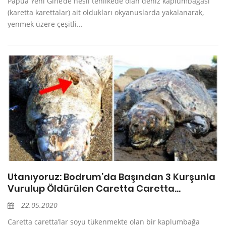
Papua Yeni Gine’de nesli tehlikede olan deniz kaplumbağası
(karetta karettalar) ait oldukları okyanuslarda yakalanarak,
yenmek üzere çeşitli...
Utanıyoruz: Bodrum’da Başından 3 Kurşunla
Vurulup Öldürülen Caretta Caretta…
22.05.2020
Caretta caretta’lar soyu tükenmekte olan bir kaplumbağa