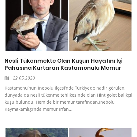
Nesli Tükenmekte Olan Kuşun Hayatını İşi
Pahasına Kurtaran Kastamonulu Memur
22.05.2020
Kastamonu’nun İnebolu İlçesi’nde Türkiye’de nadir görülen,
dünyada da nesli tükenme tehlikesinde olan Hint gölet balıkçıl
kuşu bulundu. Hem de bir memur tarafından.İnebolu
Kaymakamlığı’nda memur İrfan...