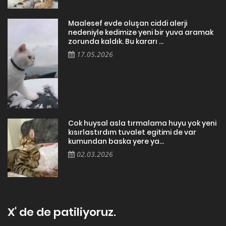
Tüm kalpleri miyavlatmak, havhavlatmak ve cikcikletmek için
varız..
Tüm kalpleri sevgiyle patilemek dileğiyle.
Patiliyo
SÖZLEŞMELER
• Kişisel Verilerin İşlenmesi
• Çerez Gizlilik Politikası
• Başvuru Formu
• Veri Sahibi Başvuru Prosedürü
Kullanıcılarımız Patiliyo