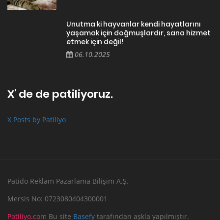
Unutma ki hayvanlar kendi hayatlarını
yaşamak için doğmuşlardır, sana hizmet
etmek için değil!
06.10.2025
X' de de patiliyoruz.
X Posts by Patiliyo
Patido Reklam Pazarlama Bilişim A.Ş.
Mersis No: 0723080404300001
Patiliyo.com
Bu site
Basefy
tarafından aşkla yapılmıştır.