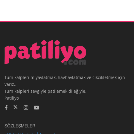
Tüm kalpleri miyavlatmak, havhavlatmak ve cikcikletmek için
varız..
Tüm kalpleri sevgiyle patilemek dileğiyle.
Patiliyo
SÖZLEŞMELER